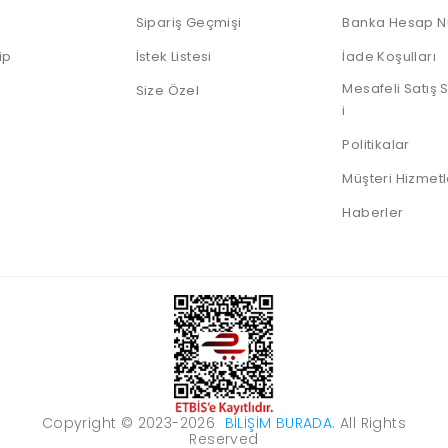
IP Telefonlar
Dock
Android
Sunum
Notebooklar
Sipariş Geçmişi
Banka Hesap N
Telefonlar
Kumandası
Nas Diski
Thin Client
ip
İstek Listesi
İade Koşulları
Notebook
Harddiskleri
Mesafeli Satış
Size Özel
Sata Harddiskler
i
SSD Diskler
Politikalar
Sunucu HDD
Müşteri Hizmetl
Taşınabilir HDD
Haberler
Taşınabilir SSD
Copyright © 2023-2026
BILIŞIM BURADA
. All Rights
Reserved