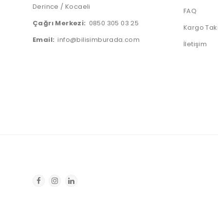
Derince / Kocaeli
FAQ
Çağrı Merkezi:
0850 305 03 25
Kargo Tak
Email:
info@bilisimburada.com
İletişim