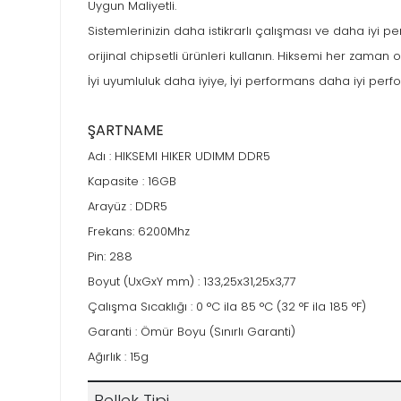
Uygun Maliyetli.
Sistemlerinizin daha istikrarlı çalışması ve daha iyi 
orijinal chipsetli ürünleri kullanın. Hiksemi her zaman or
İyi uyumluluk daha iyiye, İyi performans daha iyi per
ŞARTNAME
Adı : HIKSEMI HIKER UDIMM DDR5
Kapasite : 16GB
Arayüz : DDR5
Frekans: 6200Mhz
Pin: 288
Boyut (UxGxY mm) : 133,25x31,25x3,77
Çalışma Sıcaklığı : 0 °C ila 85 °C (32 °F ila 185 °F)
Garanti : Ömür Boyu (Sınırlı Garanti)
Ağırlık : 15g
Bellek Tipi