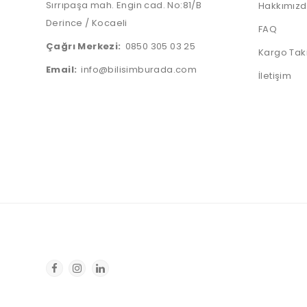
Sırrıpaşa mah. Engin cad. No:81/B
Hakkımız
Derince / Kocaeli
FAQ
Çağrı Merkezi:
0850 305 03 25
Kargo Tak
Email:
info@bilisimburada.com
İletişim