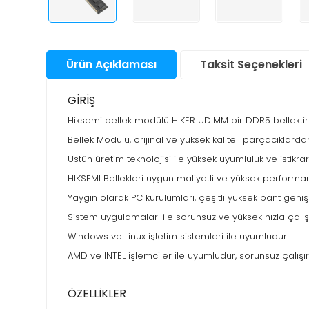
Santral
Bul
San
Sunucu &
Ürün Açıklaması
Taksit Seçenekleri
Depolama Ürünleri
Su
Aks
Telefon & Tablet
GİRİŞ
Akıl
Saa
Hiksemi bellek modülü HIKER UDIMM bir DDR5 bellektir
Akıl
TV Görüntü & Ses
Fot
Ço
Bellek Modülü, orijinal ve yüksek kaliteli parçacıklardan
Mak
Saa
Üstün üretim teknolojisi ile yüksek uyumluluk ve istikrarlı
Ka
Yapı Gereçleri
And
Elek
Aks
Akıl
HIKSEMI Bellekleri uygun maliyetli ve yüksek performans
Ürü
Ka
Saa
Priz
Yaygın olarak PC kurulumları, çeşitli yüksek bant genişl
Fot
Ap
Ka
Akıl
Sistem uygulamaları ile sorunsuz ve yüksek hızla çalışı
Aks
Saa
Fot
Windows ve Linux işletim sistemleri ile uyumludur.
Mak
AMD ve INTEL işlemciler ile uyumludur, sorunsuz çalışır
Ka
ÖZELLİKLER