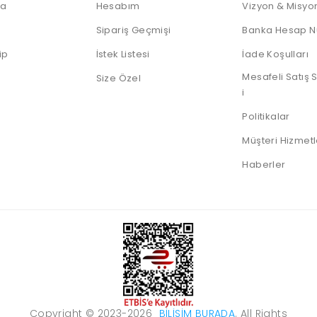
da
Hesabım
Vizyon & Misyo
Sipariş Geçmişi
Banka Hesap N
ip
İstek Listesi
İade Koşulları
Mesafeli Satış
Size Özel
i
Politikalar
Müşteri Hizmetl
Haberler
Copyright © 2023-2026
BILIŞIM BURADA
. All Rights