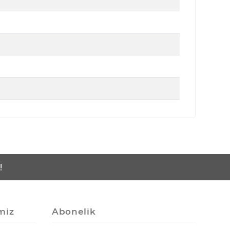
!
miz
Abonelik