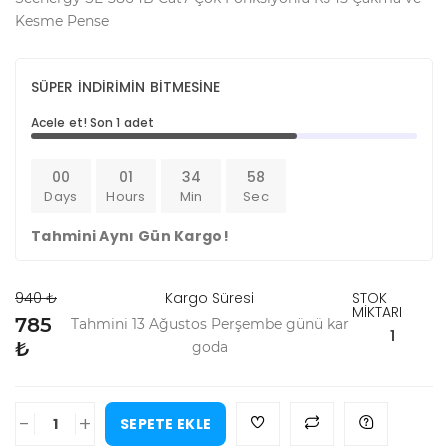
Kesme Pense
SÜPER İNDİRİMİN BİTMESİNE
Acele et! Son 1 adet
00
01
34
58
Days
Hours
Min
Sec
Tahmini Aynı Gün Kargo!
940 ₺
Kargo Süresi
STOK
MİKTARI
785
Tahmini 13 Ağustos Perşembe günü kar
1
₺
goda
-
+
SEPETE EKLE