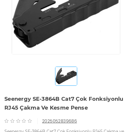
Seenergy SE-3864B Cat7 Çok Fonksiyonlu
RJ45 Çakma Ve Kesme Pense
2025052839686
Seenergy SE-3864B Cat7 Çok Fonksiyonlu RJ45 Çakma ve