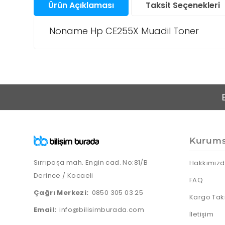
Ürün Açıklaması
Taksit Seçenekleri
Santral
Bul
Noname Hp CE255X Muadil Toner
San
Sunucu &
Depolama Ürünleri
Su
Aks
Telefon & Tablet
Akıl
Saa
Akıl
TV Görüntü & Ses
Fot
Ço
Mak
Saa
Ka
Yapı Gereçleri
And
Elek
Aks
Akıl
Ürü
Ka
Saa
Kurums
Priz
Fot
Ap
Ka
Akıl
Aks
Sırrıpaşa mah. Engin cad. No:81/B
Hakkımız
Saa
Fot
Derince / Kocaeli
FAQ
Mak
Ka
Çağrı Merkezi:
0850 305 03 25
Kargo Tak
Email:
info@bilisimburada.com
İletişim