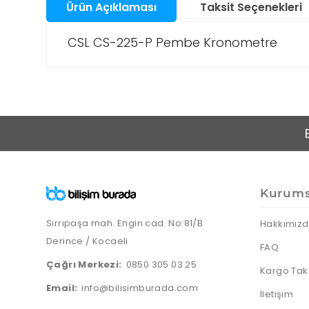
Ürün Açıklaması
Taksit Seçenekleri
Santral
Bul
CSL CS-225-P Pembe Kronometre
San
Sunucu &
Depolama Ürünleri
Su
Aks
Telefon & Tablet
Akıl
Saa
Akıl
TV Görüntü & Ses
Fot
Ço
Mak
Saa
Ka
Yapı Gereçleri
And
Elek
Aks
Akıl
Ürü
Ka
Saa
Kurums
Priz
Fot
Ap
Ka
Akıl
Aks
Sırrıpaşa mah. Engin cad. No:81/B
Hakkımız
Saa
Fot
Derince / Kocaeli
FAQ
Mak
Ka
Çağrı Merkezi:
0850 305 03 25
Kargo Tak
Email:
info@bilisimburada.com
İletişim