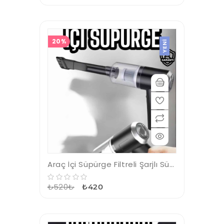
20%
YENI
Araç İçi Süpürge Filtreli Şarjlı Süpürge Vakumlu Yıkanabilir
₺520₺
₺420