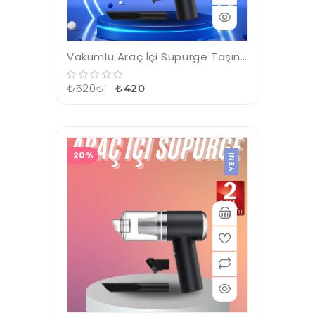
Vakumlu Araç İçi Süpürge Taşınabilir Pratik Şarjlı Temizlenebilir
₺520₺
₺420
20%
YENI