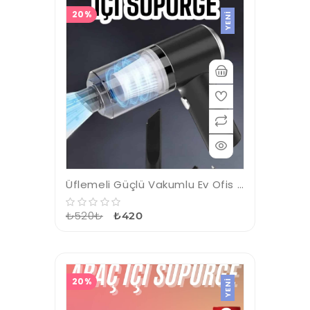
20%
YENI
Üflemeli Güçlü Vakumlu Ev Ofis Araç Süpürgesi El Süpürgesi Şarjlı
₺520₺
₺420
20%
YENI