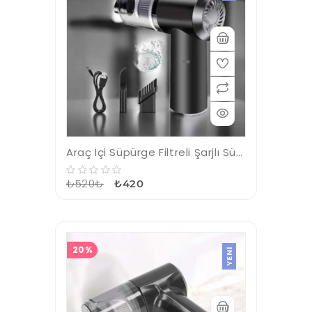
Araç İçi Süpürge Filtreli Şarjlı Süpürge Vakumlu Yıkanabilir
₺520₺
₺420
20%
YENI