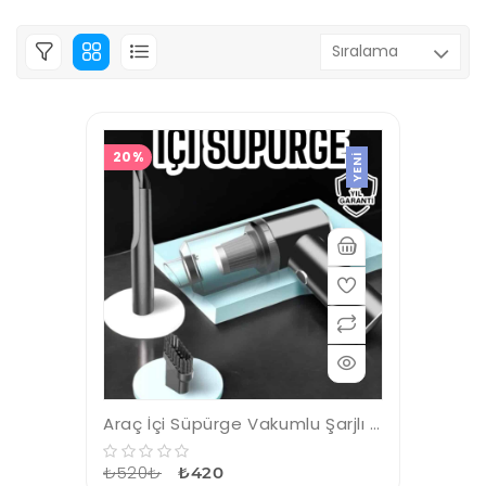
20%
YENI
Araç İçi Süpürge Vakumlu Şarjlı Süpürge Filtreli
₺520₺
₺420