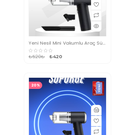
Yeni Nesil Mini Vakumlu Araç Süpürgesi El Süpürgesi Şarjlı
₺520₺
₺420
20%
YENI