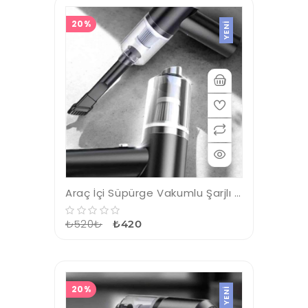
20%
YENI
Araç İçi Süpürge Vakumlu Şarjlı Süpürge Filtreli
₺520₺
₺420
20%
YENI