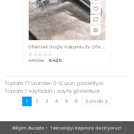
Üflemeli Güçlü Vakumlu Ev Ofis Araç Süpürgesi El Süpürgesi Şarjlı
₺520₺
₺420
Toplam 77 üründen 0-12 ürün gösteriliyor.
Toplam 7 sayfadan 1. sayfa gösteriliyor.
1
2
3
4
5
6
Sonraki
Bilişim Burada – Teknolojiyi Kapınıza Getiriyoruz!