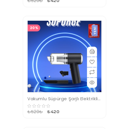
₺520₺
₺420
20%
YENI
Vakumlu Süpürge Şarjlı Elektrikli Mini Taşınabilir Uzun Ömürlü Hazneli
₺520₺
₺420