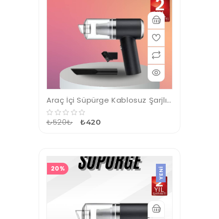
Araç İçi Süpürge Kablosuz Şarjlı Elektrikli Süpürge Elde Taşınabilir
₺520₺
₺420
20%
YENI