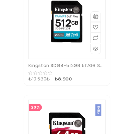
Kingston SDG4-512GB 512GB SDXC Canvas Go Plus Gen4 200MB-s C10 UHS-I U3 V30 Hafıza Kartı
₺10.680₺
₺8.900
20%
YENI