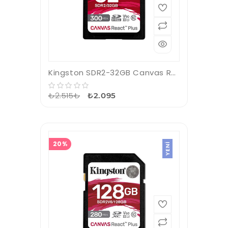
Kingston SDR2-32GB Canvas React Plus SDHC UHS-II 300R-260W U3 V90 for Full HD-4K-8K Hafıza Kartı
₺2.515₺
₺2.095
20%
YENI