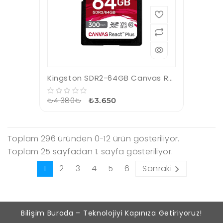
Kingston SDR2-64GB Canvas React Plus SDXC UHS-II 300R-260W U3 V90 for Full HD-4K-8K Hafıza Kartı
₺4.380₺
₺3.650
Toplam 296 üründen 0-12 ürün gösteriliyor.
Toplam 25 sayfadan 1. sayfa gösteriliyor.
1
2
3
4
5
6
Sonraki
Bilişim Burada – Teknolojiyi Kapınıza Getiriyoruz!