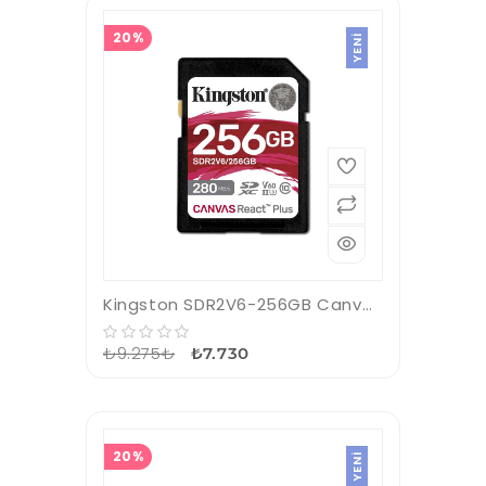
20%
YENI
Kingston SDR2V6-256GB Canvas React Plus SDXC UHS-II 280R-150W U3 V60 for Full HD-4K SD Hafıza Kartı
₺9.275₺
₺7.730
20%
YENI