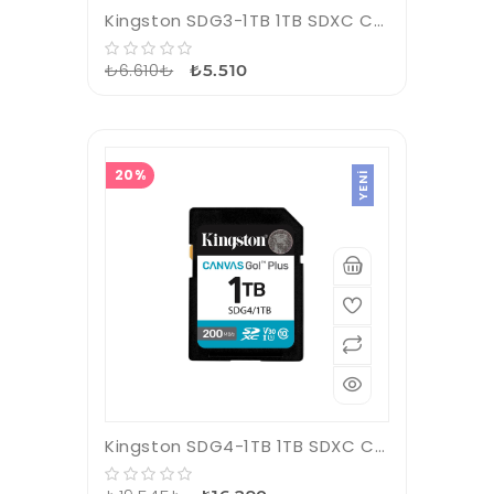
Kingston SDG3-1TB 1TB SDXC Canvas Go Plus 170R C10 UHS-I U3 V30 Hafıza Kartı
₺6.610₺
₺5.510
20%
YENI
Kingston SDG4-1TB 1TB SDXC Canvas Go Plus Gen4 200MB-s C10 UHS-I U3 V30 Hafıza Kartı