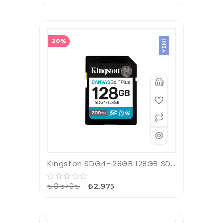
20%
YENI
Kingston SDG4-128GB 128GB SDXC Canvas Go Plus Gen4 200MB-s C10 UHS-I U3 V30 Hafıza Kartı
₺3.570₺
₺2.975