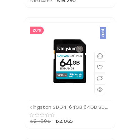
₺19.545₺
₺16.290
20%
YENI
Kingston SDG4-64GB 64GB SDXC Canvas Go Plus Gen4 200MB-s C10 UHS-I U3 V30 Hafıza Kartı
₺2.480₺
₺2.065