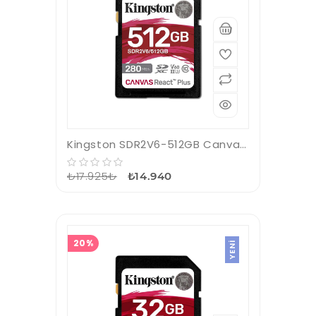
Kingston SDR2V6-512GB Canvas React Plus SDXC UHS-II 280R-150W U3 V60 for Full HD-4K SD Hafıza Kartı
₺17.925₺
₺14.940
20%
YENI