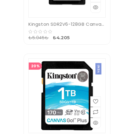
Kingston SDR2V6-128GB Canvas React Plus SDXC UHS-II 280R-100W U3 V60 for Full HD-4K SD Hafıza Kartı
₺5.045₺
₺4.205
20%
YENI