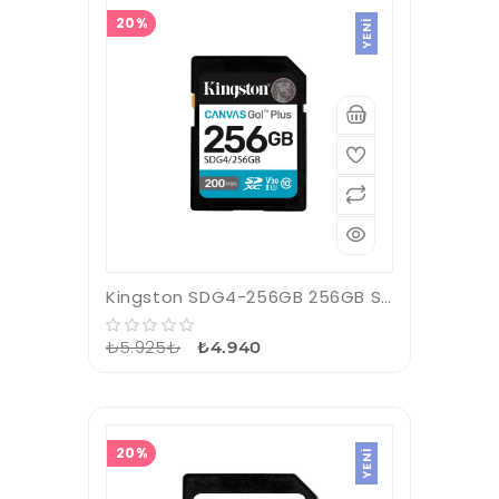
20%
YENI
Kingston SDG4-256GB 256GB SDXC Canvas Go Plus Gen4 200MB-s C10 UHS-I U3 V30 Hafıza Kartı
₺5.925₺
₺4.940
20%
YENI