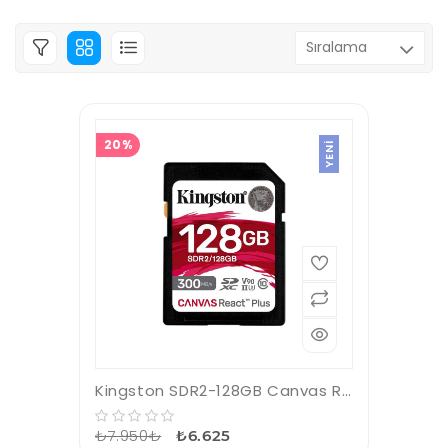
20%
YENI
Kingston SDR2-128GB Canvas React Plus SDXC UHS-II 300R-260W U3 V90 for Full HD-4K-8K Hafıza Kartı
₺7.950₺
₺6.625