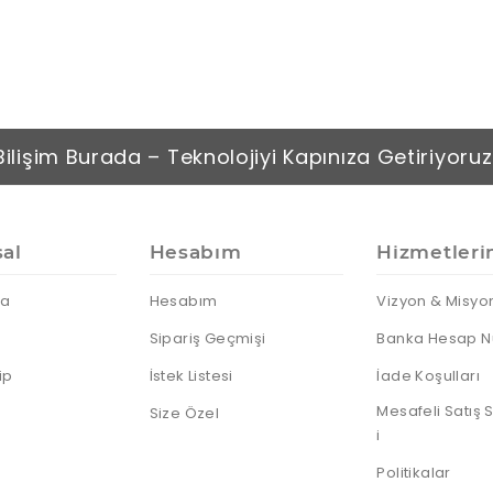
IP Telefonlar
Dock
Android
Sunum
Notebooklar
Telefonlar
Kumandası
Nas Diski
Thin Client
Notebook
Harddiskleri
Sata Harddiskler
SSD Diskler
Bilişim Burada – Teknolojiyi Kapınıza Getiriyoruz
Sunucu HDD
Taşınabilir HDD
Taşınabilir SSD
al
Hesabım
Hizmetleri
da
Hesabım
Vizyon & Misyo
Sipariş Geçmişi
Banka Hesap N
ip
İstek Listesi
İade Koşulları
Mesafeli Satış
Size Özel
i
Politikalar