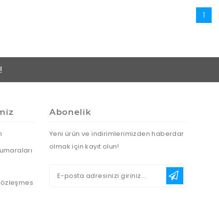
1
!
miz
Abonelik
n
Yeni ürün ve indirimlerimizden haberdar
olmak için kayıt olun!
umaraları
 Sözleşmes