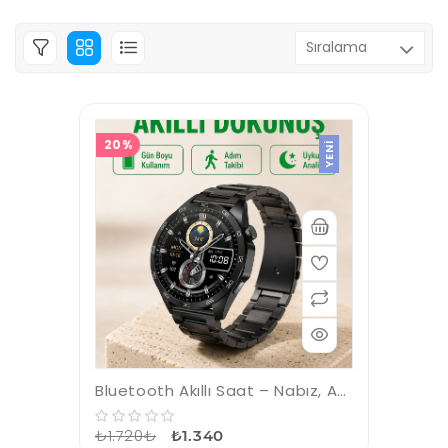
20%
YENI
Bluetooth Akıllı Saat – Nabız, Adım Sayar, Uyku Takibi ve Spor Modlarıyla Akıllı Yaşam Asistanı
₺1.720₺
₺1.340