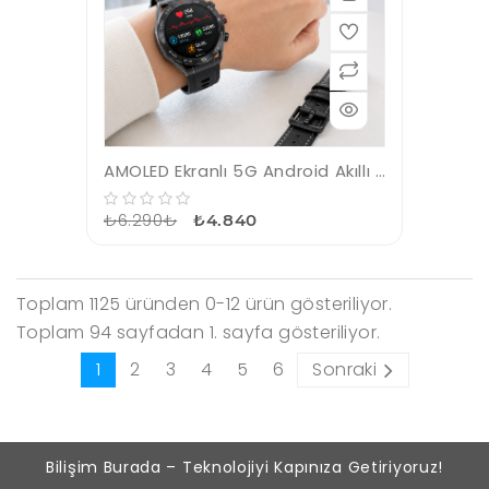
AMOLED Ekranlı 5G Android Akıllı Saat SIM Kart Destekli Kameralı Akıllı Saat
₺6.290₺
₺4.840
Toplam 1125 üründen 0-12 ürün gösteriliyor.
Toplam 94 sayfadan 1. sayfa gösteriliyor.
1
2
3
4
5
6
Sonraki
Bilişim Burada – Teknolojiyi Kapınıza Getiriyoruz!