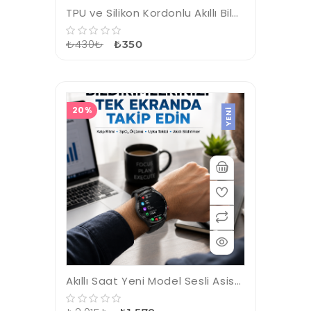
TPU ve Silikon Kordonlu Akıllı Bileklik – 20 Gün Bekleme Süresi Yeni Nesil
₺430₺
₺350
20%
YENI
Akıllı Saat Yeni Model Sesli Asistan Bildirim Görme Bluetooth Bağlantılı Müzik Dinleme