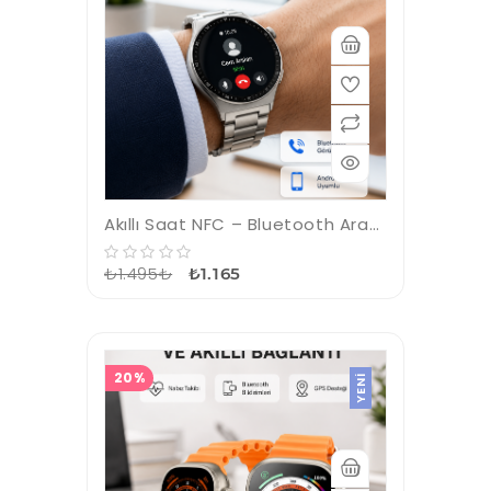
Akıllı Saat NFC – Bluetooth Arama ve Kablosuz Şarj Özellikli
₺1.495₺
₺1.165
20%
YENI