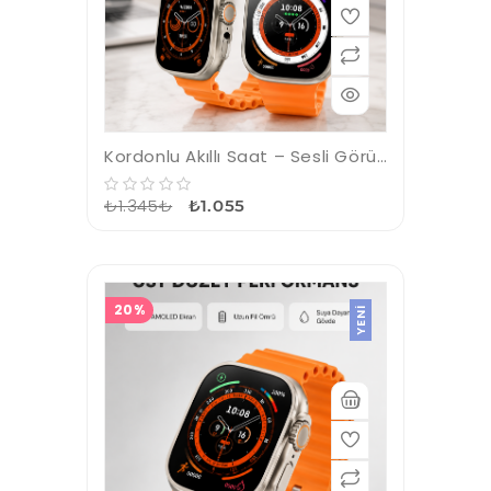
Kordonlu Akıllı Saat – Sesli Görüşme, GPS, Nabız ve Uyku Takibi
₺1.345₺
₺1.055
20%
YENI