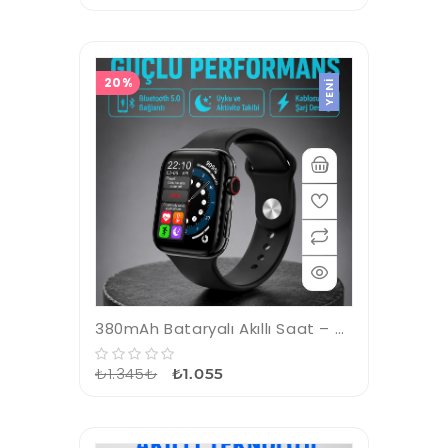
20%
YENI
380mAh Bataryalı Akıllı Saat – Arama, Bildirim, AOD Ekran ve Uzun Pil Ömrü
₺1.345₺
₺1.055