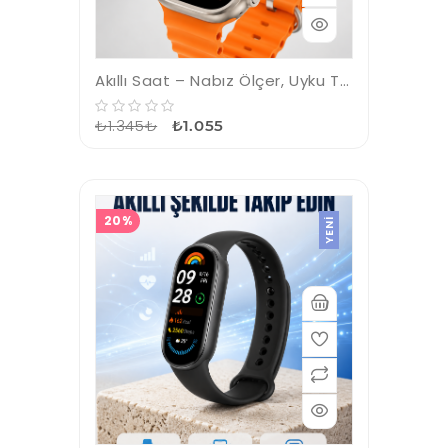
Akıllı Saat – Nabız Ölçer, Uyku Takibi, GPS, Suya Dayanıklı Tasarım
₺1.345₺
₺1.055
20%
YENI