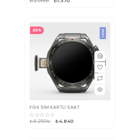
₺2.015₺
₺1.570
20%
YENI
FG4 SİM KARTLI SAAT
₺6.290₺
₺4.840