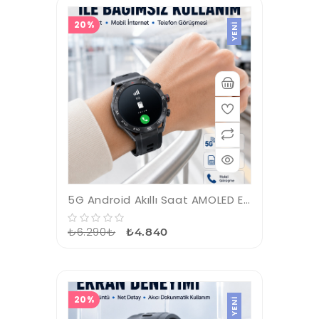
20%
YENI
5G Android Akıllı Saat AMOLED Ekran SIM Kart Destekli Kameralı
₺6.290₺
₺4.840
20%
YENI