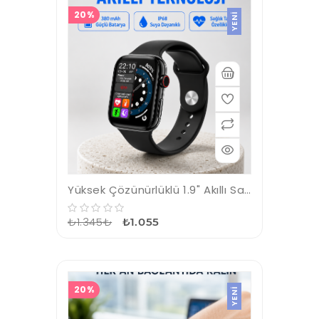
20%
YENI
Yüksek Çözünürlüklü 1.9" Akıllı Saat – 5-6 Gün Aktif Kullanım, Şık ve Modern Tasarım
₺1.345₺
₺1.055
20%
YENI