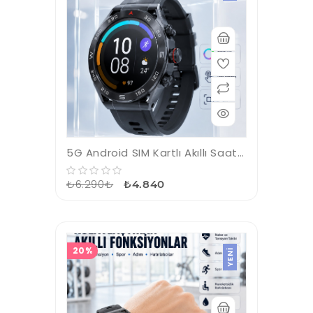
5G Android SIM Kartlı Akıllı Saat Dönebilen HD Kamera AMOLED Ekran GPS Wi-Fi
₺6.290₺
₺4.840
20%
YENI