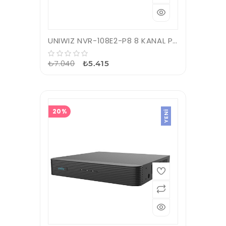
UNIWIZ NVR-108E2-P8 8 KANAL POE VGA/HDMI H265 NVR KAYIT CİHAZI
₺7.040
₺5.415
20%
YENI