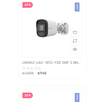
20%
YENI
UNIWIZ UAC-B112-F28 2MP 2.8MM 20MT IP67 AHD DAHİLİ SES IR BULLET KAMERA
₺1.095
₺745
20%
YENI