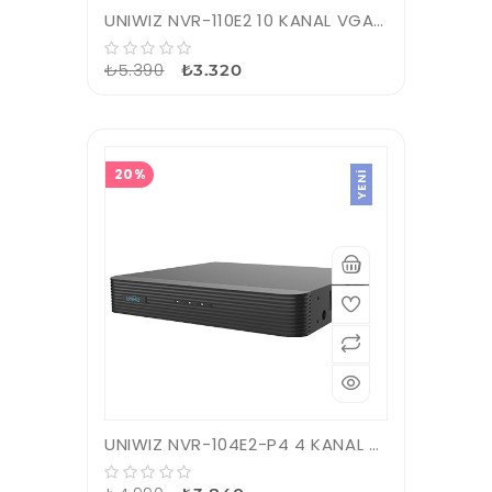
UNIWIZ NVR-110E2 10 KANAL VGA/HDMI H265 NVR KAYIT CİHAZI
₺5.390
₺3.320
20%
YENI
UNIWIZ NVR-104E2-P4 4 KANAL POE VGA/HDMI H265 NVR KAYIT CİHAZI