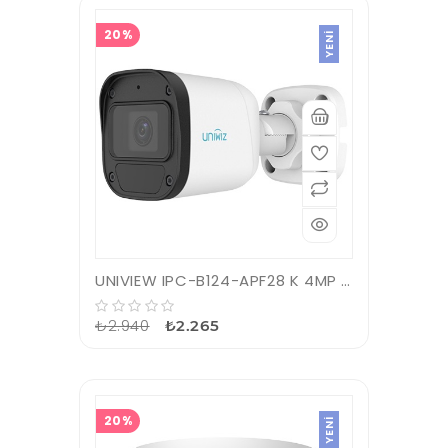
20%
YENI
UNIVIEW IPC-B124-APF28 K 4MP 2.8MM 30MT H.265 IP67 IR BULLET IP KAMERA
₺2.940
₺2.265
20%
YENI