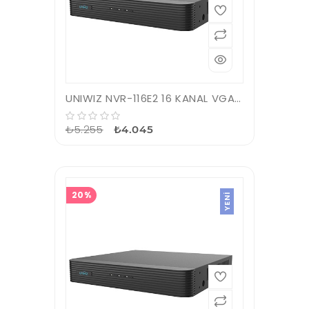
UNIWIZ NVR-116E2 16 KANAL VGA/HDMI H265 NVR KAYIT CİHAZI
₺5.255
₺4.045
20%
YENI