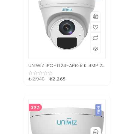
UNIWIZ IPC-T124-APF28 K 4MP 2.8MM H.265 IP67 SMART IR LED IR DOME IP KAMERA
₺2.940
₺2.265
20%
YENI