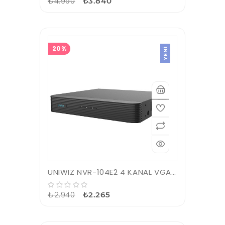
₺4.990
₺3.840
20%
YENI
UNIWIZ NVR-104E2 4 KANAL VGA/HDMI H265 NVR KAYIT CİHAZI
₺2.940
₺2.265