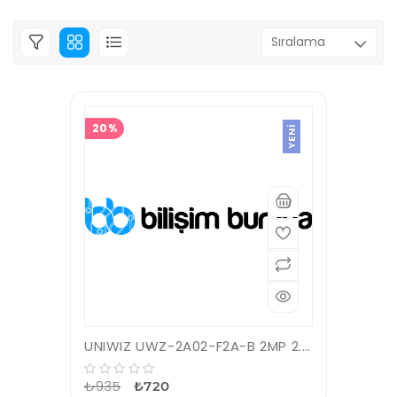
20%
YENI
UNIWIZ UWZ-2A02-F2A-B 2MP 2.8MM 20MT IP67 AHD IR BULLET KAMERA
₺935
₺720