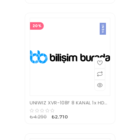
20%
YENI
UNIWIZ XVR-108F 8 KANAL 1x HDD H265 HİBRİT DVR KAYIT CİHAZI
₺4.290
₺2.710