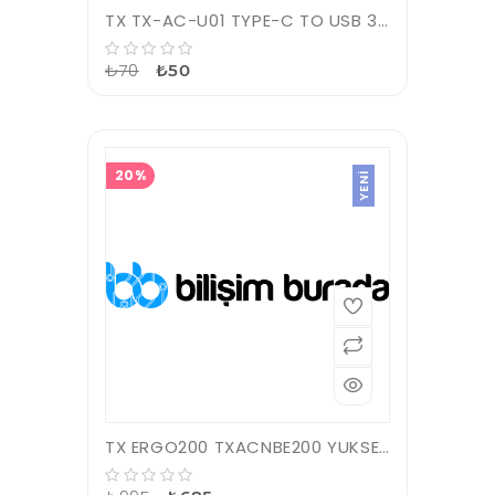
TX TX-AC-U01 TYPE-C TO USB 3.0 DÖNÜŞTÜRÜCÜ
₺70
₺50
20%
YENI
TX ERGO200 TXACNBE200 YUKSEKLIK AYARLI 2XUSB NOTEBOOK SOĞUTUCU VE STAND