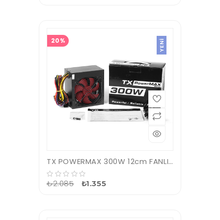
20%
YENI
TX POWERMAX 300W 12cm FANLI POWER SUPPLY TXPSU300S1
₺2.085
₺1.355