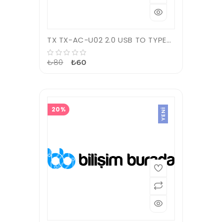
TX TX-AC-U02 2.0 USB TO TYPE-C DÖNÜŞTÜRÜCÜ
₺80
₺60
20%
YENI