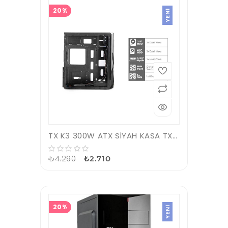
20%
YENI
TX K3 300W ATX SİYAH KASA TXCHK3P300
₺4.290
₺2.710
20%
YENI