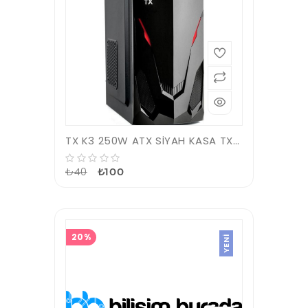
TX K3 250W ATX SİYAH KASA TXCHK3P250
₺40
₺100
20%
YENI