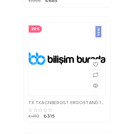
₺995
₺685
20%
YENI
TX TXACNBERGST ERGOSTAND 14CM LED FAN LI 5 X YÜKSEKLİK AYARLI, 2 X USB 9"-17" NOTEBOOK SOĞUTUCU VE S
₺410
₺315