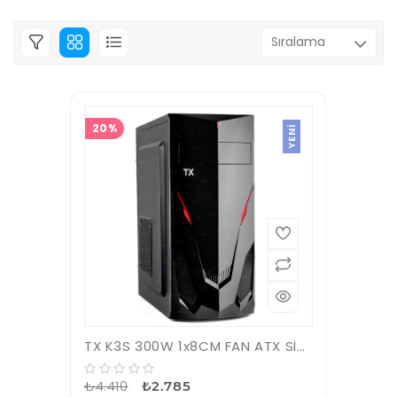
20%
YENI
TX K3S 300W 1x8CM FAN ATX SİYAH KASA TXCHK3SP300
₺4.410
₺2.785