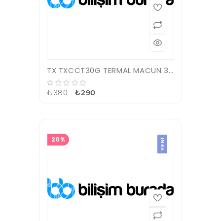
TX TXCCT30G TERMAL MACUN 30GR
₺380
₺290
20%
YENI