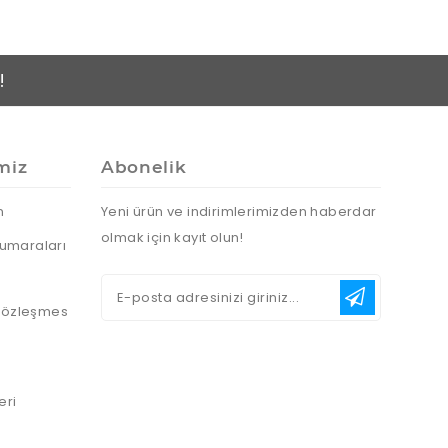
!
miz
Abonelik
n
Yeni ürün ve indirimlerimizden haberdar
olmak için kayıt olun!
umaraları
 Sözleşmes
eri