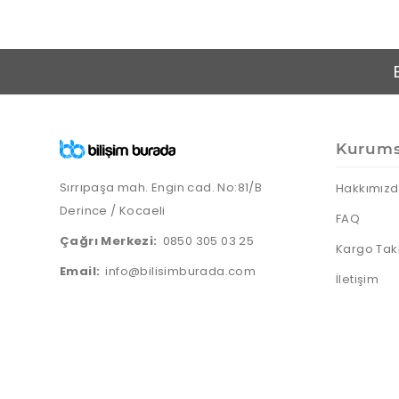
Kurums
Sırrıpaşa mah. Engin cad. No:81/B
Hakkımız
Derince / Kocaeli
FAQ
Çağrı Merkezi:
0850 305 03 25
Kargo Tak
Email:
info@bilisimburada.com
İletişim