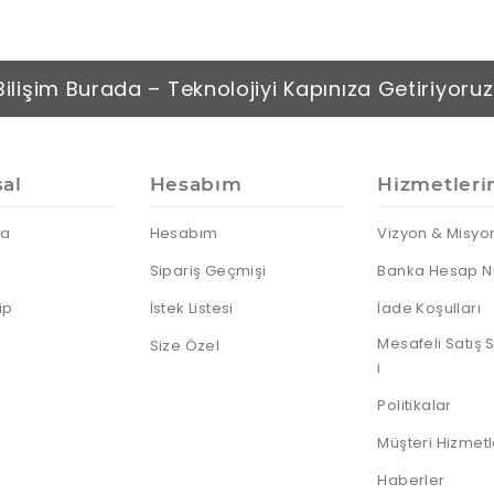
Bilişim Burada – Teknolojiyi Kapınıza Getiriyoruz
al
Hesabım
Hizmetleri
da
Hesabım
Vizyon & Misyo
Sipariş Geçmişi
Banka Hesap N
ip
İstek Listesi
İade Koşulları
Mesafeli Satış
Size Özel
i
Politikalar
Müşteri Hizmetl
Haberler