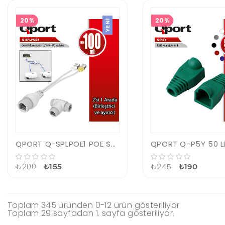
20%
20%
YENI
QPORT Q-SPLPOE1 POE SPLITTER 2-İN-1 AĞ KONNEKTÖRÜ+ 3 YOLLU RJ45 KONNEKTÖRÜ
₺200
₺245
₺155
₺190
Toplam 345 üründen 0-12 ürün gösteriliyor.
Toplam 29 sayfadan 1. sayfa gösteriliyor.