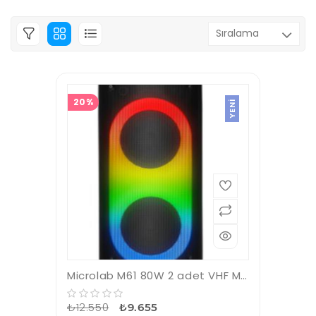
20%
YENI
Microlab M61 80W 2 adet VHF Mikrofonlu USB+ TF KART+AUX+Bluetooth Destekli Siyah Ses Sistemi
₺12.550
₺9.655