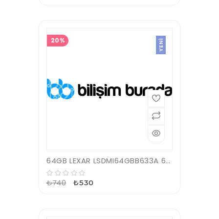
20%
YENI
64GB LEXAR LSDMI64GBB633A 633X MICROSDXC HIGH-PERFORMANCE C10 A1 V30 U3 HAFIZA KARTI
₺740
₺530