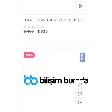
32GB LEXAR LSDMI32GBB633A 633X MICROSDHC HIGH-PERFORMANCE C10 A1 V10 U1 HAFIZA KARTI
₺400
₺335
20%
YENI