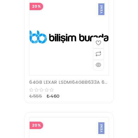
20%
YENI
64GB LEXAR LSDMI64GBB633A 633X MICROSDXC HIGH-PERFORMANCE C10 A1 V30 U3 HAFIZA KARTI
₺555
₺460
20%
YENI