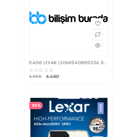
64GB LEXAR LSDMI64GBB633A 633X MICROSDXC HIGH-PERFORMANCE C10 A1 V30 U3 HAFIZA KARTI
₺555
₺460
20%
YENI