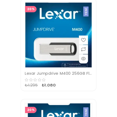
20%
YENI
Lexar Jumpdrive M400 256GB Flash Bellek
₺1.295
₺1.080
20%
YENI