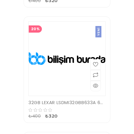
₺400
₺320
20%
YENI
32GB LEXAR LSDMI32GBB633A 633X MICROSDHC HIGH-PERFORMANCE C10 A1 V10 U1 HAFIZA KARTI
₺400
₺320