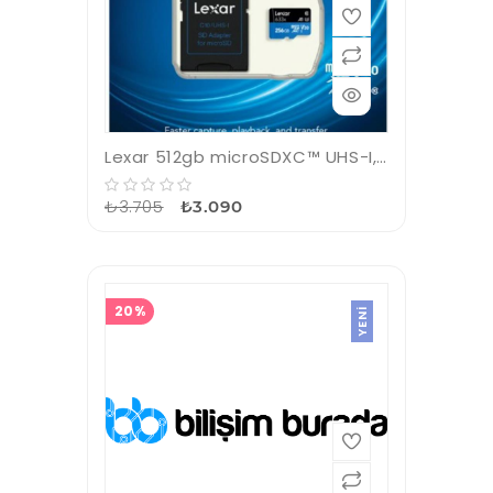
Lexar 512gb microSDXC™ UHS-I, SD adaptörlü, 100 MB-snye kadar okuma, 70 MB-snye kadar yazma
₺3.705
₺3.090
20%
YENI