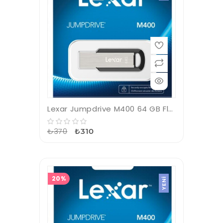
Lexar Jumpdrive M400 64 GB Flash Bellek
₺370
₺310
20%
YENI