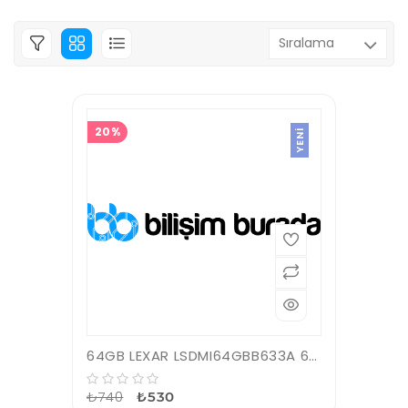
20%
YENI
64GB LEXAR LSDMI64GBB633A 633X MICROSDXC HIGH-PERFORMANCE C10 A1 V30 U3 HAFIZA KARTI
₺740
₺530