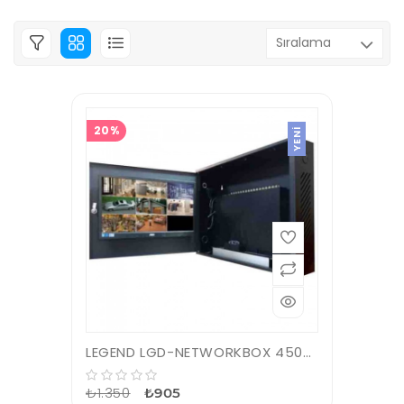
20%
YENI
LEGEND LGD-NETWORKBOX 450X350X100 SİYAH DVR KABİNİ
₺1.350
₺905