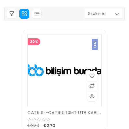
20%
YENI
CAT6 SL-CAT610 10MT UTB KABLO
₺320
₺270