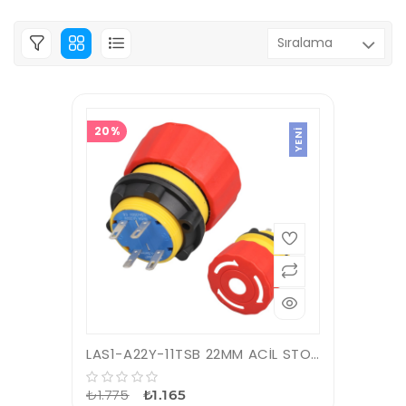
20%
YENI
LAS1-A22Y-11TSB 22MM ACİL STOP BAS ÇEVİR 4P 1NO/1NC
₺1.775
₺1.165