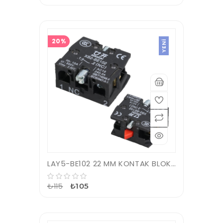
20%
YENI
LAY5-BE102 22 MM KONTAK BLOK NO KIRMIZI
₺115
₺105