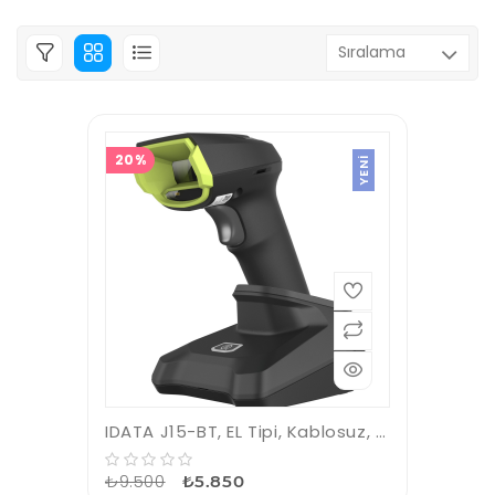
20%
YENI
IDATA J15-BT, EL Tipi, Kablosuz, 2D (Karekod), Imager, Barkod Okuyucu
₺9.500
₺5.850