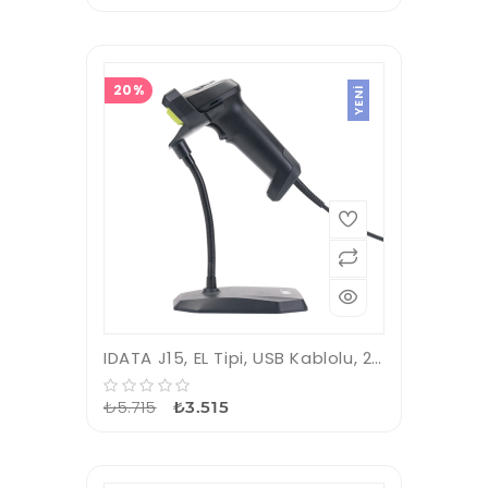
20%
YENI
IDATA J15, EL Tipi, USB Kablolu, 2D (Karekod), Imager, Barkod Okuyucu
₺5.715
₺3.515