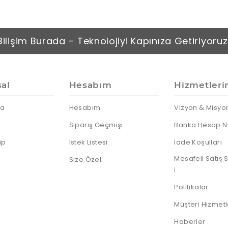
Bilişim Burada – Teknolojiyi Kapınıza Getiriyoruz
al
Hesabım
Hizmetleri
da
Hesabım
Vizyon & Misyo
Sipariş Geçmişi
Banka Hesap N
ip
İstek Listesi
İade Koşulları
Mesafeli Satış
Size Özel
i
Politikalar
Müşteri Hizmetl
Haberler