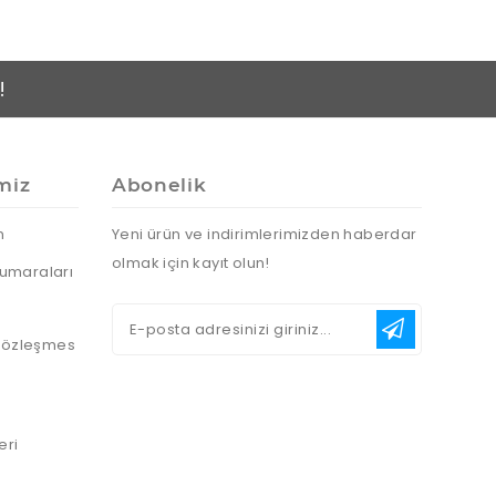
!
miz
Abonelik
n
Yeni ürün ve indirimlerimizden haberdar
olmak için kayıt olun!
umaraları
 Sözleşmes
eri