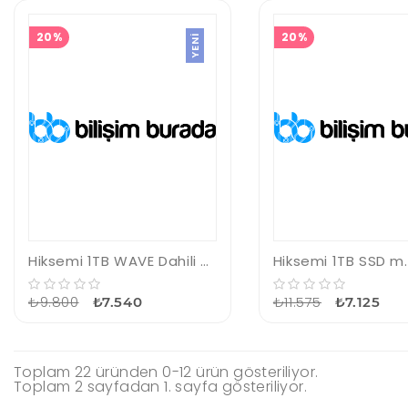
20%
20%
YENI
Hiksemi 1TB WAVE Dahili SSD Disk HS-SSD-WAVE(S) 1024G
₺9.800
₺11.575
₺7.540
₺7.125
Toplam 22 üründen 0-12 ürün gösteriliyor.
Toplam 2 sayfadan 1. sayfa gösteriliyor.