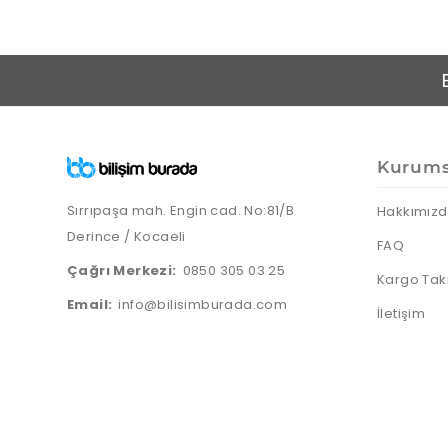
Kurums
Sırrıpaşa mah. Engin cad. No:81/B
Hakkımız
Derince / Kocaeli
FAQ
Çağrı Merkezi:
0850 305 03 25
Kargo Tak
Email:
info@bilisimburada.com
İletişim