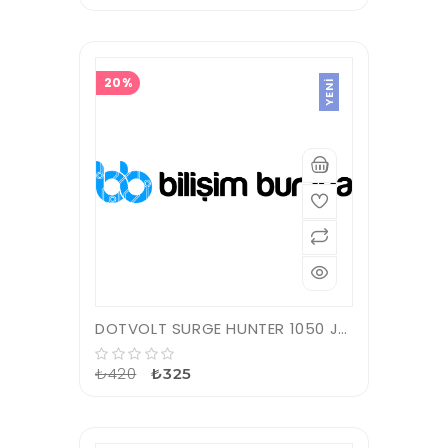
20%
YENI
DOTVOLT SURGE HUNTER 1050 JOULES 1'Lİ AKIM KORUMALI PRİZ
₺420
₺325