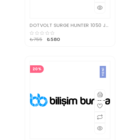
DOTVOLT SURGE HUNTER 1050 JOULES 3'LÜ 1,5M AKIM KORUMALI PRİZ
₺755
₺580
20%
YENI