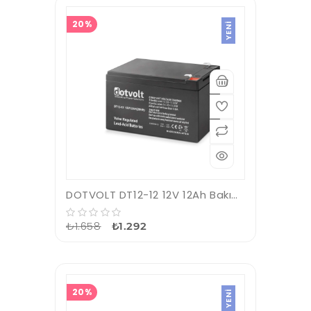
20%
YENI
DOTVOLT DT12-12 12V 12Ah Bakımsız Kuru Tip Akü
₺1.658
₺1.292
20%
YENI