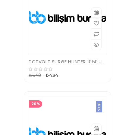
DOTVOLT SURGE HUNTER 1050 JOULES 1'Lİ AKIM KORUMALI PRİZ
₺542
₺434
20%
YENI