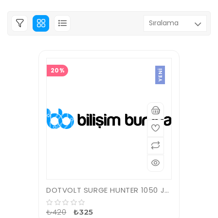
20%
YENI
DOTVOLT SURGE HUNTER 1050 JOULES 1'Lİ AKIM KORUMALI PRİZ
₺420
₺325