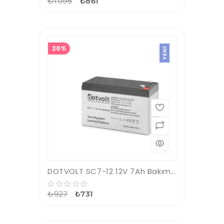
₺1.096
₺861
20%
YENI
DOTVOLT SC7-12 12V 7Ah Bakımsız Kuru Tip Akü
₺927
₺731