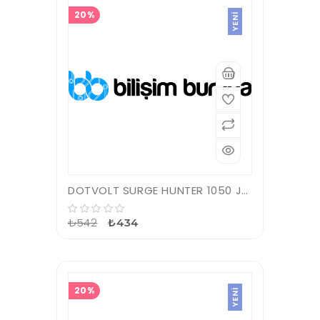
20%
YENI
DOTVOLT SURGE HUNTER 1050 JOULES 1'Lİ AKIM KORUMALI PRİZ
₺542
₺434
20%
YENI