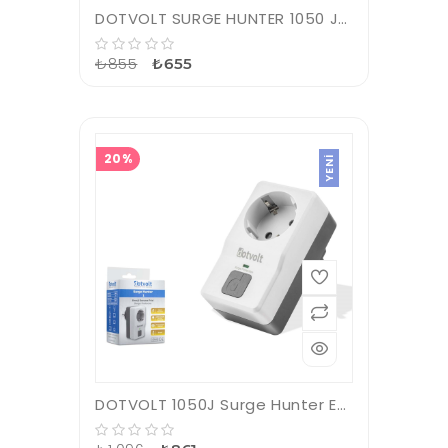
DOTVOLT SURGE HUNTER 1050 JOULES 5'Lİ 1.5M AKIM KORUMALI PRİZ
₺855
₺655
20%
YENI
DOTVOLT 1050J Surge Hunter Enerji Koruma Prizi Beyaz