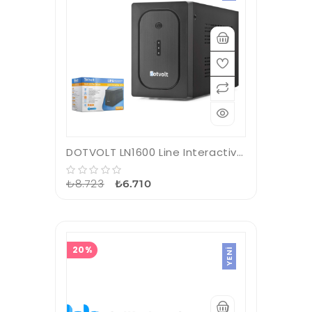
DOTVOLT LN1600 Line Interactive UPS 1600VA 900W AVR 2x12V 9Ah Siyah
₺8.723
₺6.710
20%
YENI