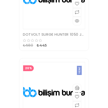
DOTVOLT SURGE HUNTER 1050 JOULES 2'Lİ AKIM KORUMALI PRİZ
₺580
₺445
20%
YENI