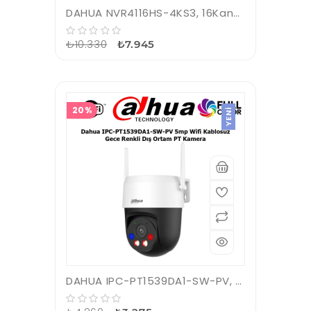
DAHUA NVR4116HS-4KS3, 16Kanal, 12Mpix, H265+, 1 HDD, 1080P Kayıt, 160Mbps Bant Genişliği, NVR
₺10.330
₺7.945
20%
YENI
DAHUA IPC-PT1539DA1-SW-PV, 5Mpix, 4mm Lens H265, Dual Smart Light, IP66, Wifi, Dahili Mikrofon, PT Speed Dome IP Kamera