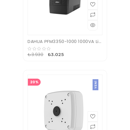
DAHUA PFM3350-1000 1000VA Line Interactive UPS (1x9A Akü)
₺3.930
₺3.025
20%
YENI