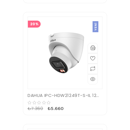
20%
YENI
DAHUA IPC-HDW21249T-S-IL 12Mpix, 2,8mm Lens,SD Kart, Smart Dual Light, H265+, 30Mt Gece Görüşü, IP67, PoE Dome IP Kamera
₺7.360
₺5.660