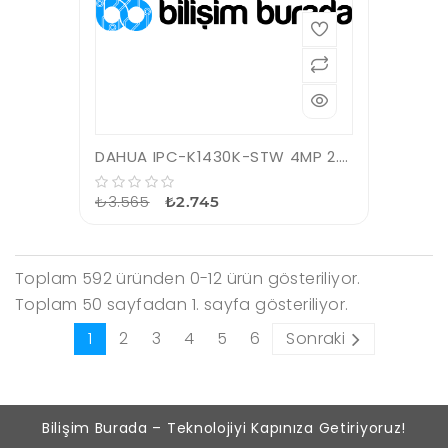
DAHUA IPC-K1430K-STW 4MP 2.8MM SESLİ WİFİ POE/ONVIF CUBE KAMERA
₺3.565
₺2.745
Toplam 592 üründen 0-12 ürün gösteriliyor.
Toplam 50 sayfadan 1. sayfa gösteriliyor.
1
2
3
4
5
6
Sonraki
Bilişim Burada – Teknolojiyi Kapınıza Getiriyoruz!