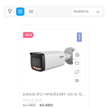
20%
YENI
DAHUA IPC-HFW21249T-AS-IL 12Mpix, 2,8mm Lens,SD Kart, Smart Dual Light, H265+, 30Mt Gece Görüşü, IP67, Dahili Mikrofon, PoE Bullet IP Kamera
₺7.360
₺5.660