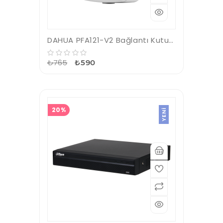
DAHUA PFA121-V2 Bağlantı Kutusu
₺765
₺590
20%
YENI