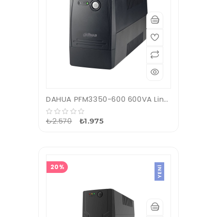
DAHUA PFM3350-600 600VA Line Interactive UPS (1x7A Akü)
₺2.570
₺1.975
20%
YENI