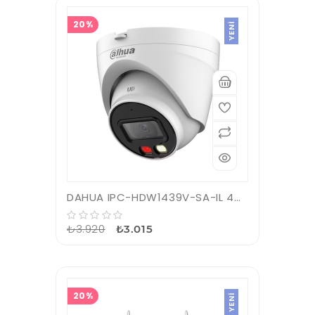
20%
YENI
DAHUA IPC-HDW1439V-SA-IL 4Mpix, 2,8mm Lens, Entry Smart Dual Light Fixed-Focal Eyeball, H265+, 30Mt Gece Görüşü, IP67, Mikrofonlu, PoE Dome IP Kamera
₺3.920
₺3.015
20%
YENI