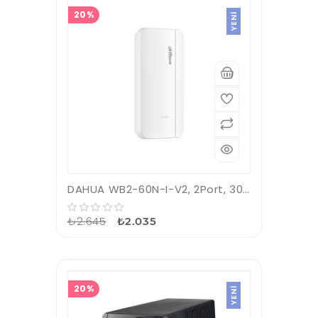
20%
YENI
DAHUA WB2-60N-I-V2, 2Port, 300Mbps, 2.4Ghz, Dış Ortam, Noktadan Noktaya PTP, Acces Point, Kutu İçeriği 2 Adet, (500m)
₺2.645
₺2.035
20%
YENI