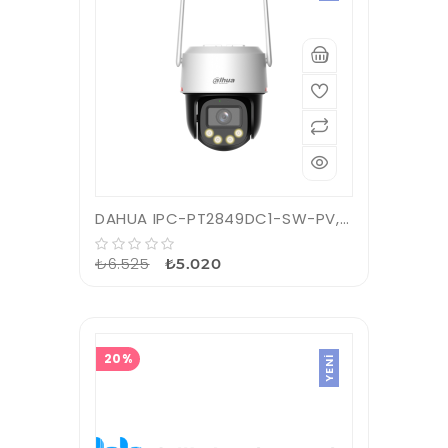
DAHUA IPC-PT2849DC1-SW-PV, 8Mpix, 3,6 Lens, WizColor, 30Mt Gece Görüşü, Dahili Mikrofon, Dahili Hoparlör, IP66, Wifi, Pan-Tilt IP Kamera
₺6.525
₺5.020
20%
YENI