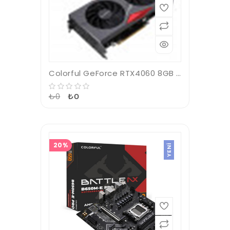
Colorful GeForce RTX4060 8GB GDDR6 128Bit NB DUO 8GB V2-V Gaming (Oyuncu) Ekran Kartı
₺0
₺0
20%
YENI