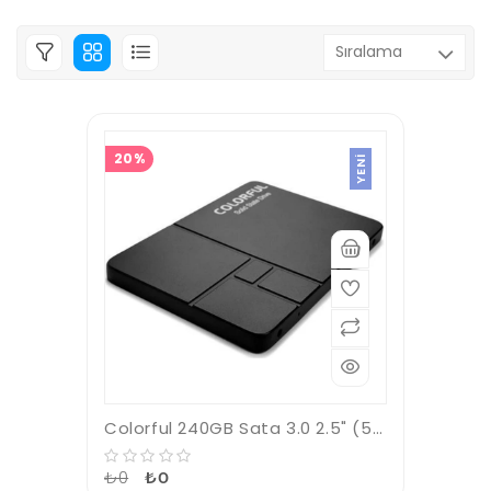
20%
YENI
Colorful 240GB Sata 3.0 2.5" (500MB-S -400MB-S) SL500-240GB SSD Harddisk
₺0
₺0