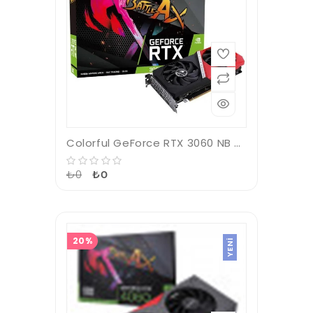
Colorful GeForce RTX 3060 NB Duo 12G V2 L-V 12GB GDDR6 192Bit DX12 Gaming (Oyuncu) Ekran Kartı
₺0
₺0
20%
YENI