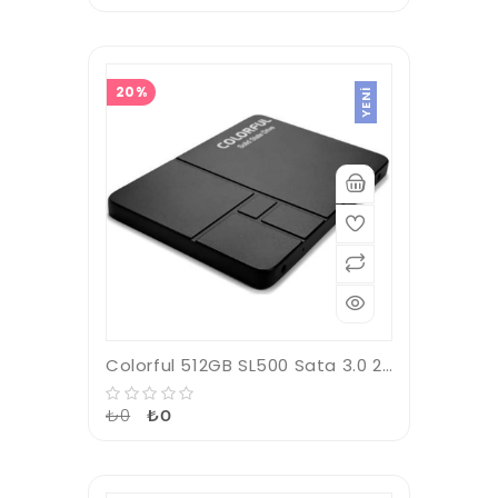
20%
YENI
Colorful 512GB SL500 Sata 3.0 2.5" (500MB-S -400MB-S) SSD Harddisk
₺0
₺0