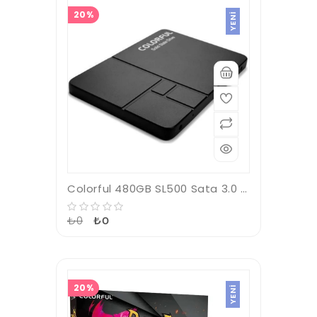
20%
YENI
Colorful 480GB SL500 Sata 3.0 2.5" (500MB-S -450MB-S) SSD Harddisk
₺0
₺0
20%
YENI