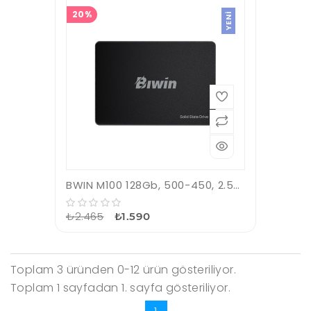
20%
YENI
BWIN M100 128Gb, 500-450, 2.5&quot;, SATA3, SSD
₺2.465
₺1.590
Toplam 3 üründen 0-12 ürün gösteriliyor.
Toplam 1 sayfadan 1. sayfa gösteriliyor.