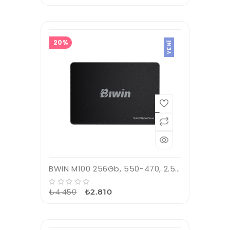
20%
YENI
BWIN M100 256Gb, 550-470, 2.5&quot;, SATA3, SSD
₺4.450
₺2.810