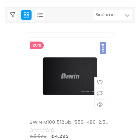
20%
YENI
BWIN M100 512Gb, 550-480, 2.5&quot;, SATA3, SSD
₺6.975
₺4.295