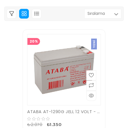
20%
YENI
ATABA AT-1290G JELL 12 VOLT - 9 AMPER JEL AKÜ (150 X 65 X 90 MM)
₺2.070
₺1.350