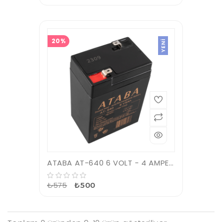
20%
YENI
ATABA AT-640 6 VOLT - 4 AMPER IŞILDAK AKÜSÜ (70 X 47 X 101 MM)
₺575
₺500