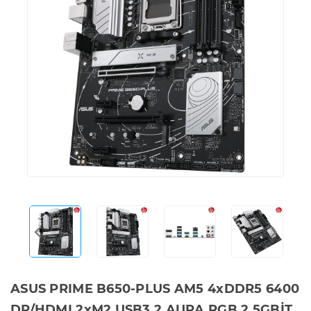
ASUS PRIME B650-PLUS AM5 4xDDR5 6400
DP/HDMI 2xM2 USB3.2 AURA RGB 2.5GBİT