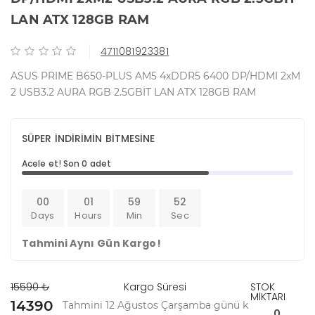
LAN ATX 128GB RAM
4711081923381
ASUS PRIME B650-PLUS AM5 4xDDR5 6400 DP/HDMI 2xM
2 USB3.2 AURA RGB 2.5GBİT LAN ATX 128GB RAM
SÜPER İNDİRİMİN BİTMESİNE
Acele et! Son 0 adet
00
01
59
52
Days
Hours
Min
Sec
Tahmini Aynı Gün Kargo!
15590 ₺
Kargo Süresi
STOK
MİKTARI
14390
Tahmini 12 Ağustos Çarşamba günü k
0