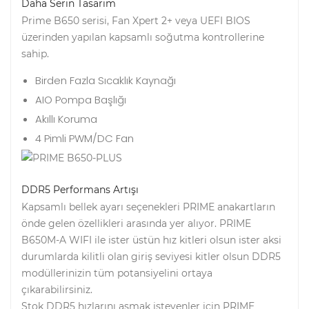
Daha Serin Tasarım
Prime B650 serisi, Fan Xpert 2+ veya UEFI BIOS
üzerinden yapılan kapsamlı soğutma kontrollerine
sahip.
Birden Fazla Sıcaklık Kaynağı
AIO Pompa Başlığı
Akıllı Koruma
4 Pimli PWM/DC Fan
DDR5 Performans Artışı
Kapsamlı bellek ayarı seçenekleri PRIME anakartların
önde gelen özellikleri arasında yer alıyor. PRIME
B650M-A WIFI ile ister üstün hız kitleri olsun ister aksi
durumlarda kilitli olan giriş seviyesi kitler olsun DDR5
modüllerinizin tüm potansiyelini ortaya
çıkarabilirsiniz.
Stok DDR5 hızlarını aşmak isteyenler için PRIME