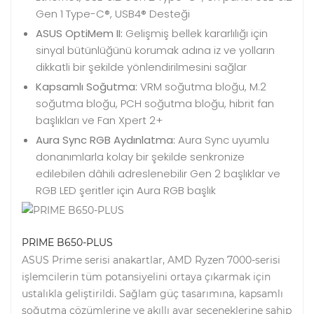
Gen 1 Type-C®, USB4® Desteği
ASUS OptiMem II:
Gelişmiş bellek kararlılığı için
sinyal bütünlüğünü korumak adına iz ve yolların
dikkatli bir şekilde yönlendirilmesini sağlar
Kapsamlı Soğutma:
VRM soğutma bloğu, M.2
soğutma bloğu, PCH soğutma bloğu, hibrit fan
başlıkları ve Fan Xpert 2+
Aura Sync RGB Aydınlatma:
Aura Sync uyumlu
donanımlarla kolay bir şekilde senkronize
edilebilen dâhili adreslenebilir Gen 2 başlıklar ve
RGB LED şeritler için Aura RGB başlık
PRIME B650-PLUS
ASUS Prime serisi anakartlar, AMD Ryzen 7000-serisi
işlemcilerin tüm potansiyelini ortaya çıkarmak için
ustalıkla geliştirildi. Sağlam güç tasarımına, kapsamlı
soğutma çözümlerine ve akıllı ayar seçeneklerine sahip