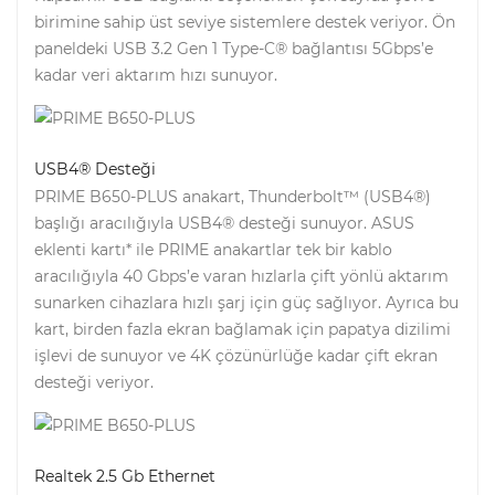
birimine sahip üst seviye sistemlere destek veriyor. Ön
paneldeki USB 3.2 Gen 1 Type-C® bağlantısı 5Gbps’e
kadar veri aktarım hızı sunuyor.
USB4® Desteği
PRIME B650-PLUS anakart, Thunderbolt™ (USB4®)
başlığı aracılığıyla USB4® desteği sunuyor. ASUS
eklenti kartı* ile PRIME anakartlar tek bir kablo
aracılığıyla 40 Gbps’e varan hızlarla çift yönlü aktarım
sunarken cihazlara hızlı şarj için güç sağlıyor. Ayrıca bu
kart, birden fazla ekran bağlamak için papatya dizilimi
işlevi de sunuyor ve 4K çözünürlüğe kadar çift ekran
desteği veriyor.
Realtek 2.5 Gb Ethernet