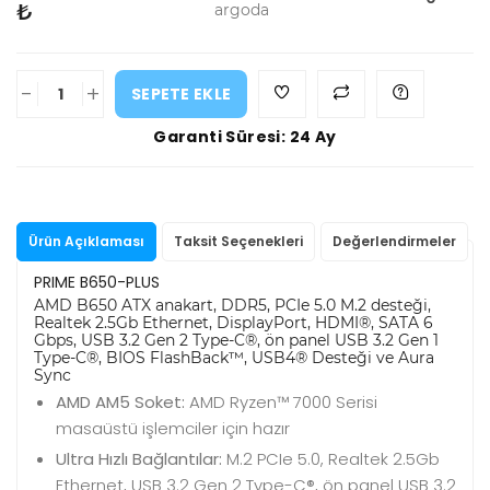
₺
argoda
-
+
SEPETE EKLE
Garanti Süresi: 24 Ay
Ürün Açıklaması
Taksit Seçenekleri
Değerlendirmeler
PRIME B650-PLUS
AMD B650 ATX anakart, DDR5, PCIe 5.0 M.2 desteği,
Realtek 2.5Gb Ethernet, DisplayPort, HDMI®, SATA 6
Gbps, USB 3.2 Gen 2 Type-C®, ön panel USB 3.2 Gen 1
Type-C®, BIOS FlashBack™, USB4® Desteği ve Aura
Sync
AMD AM5 Soket:
AMD Ryzen™ 7000 Serisi
masaüstü işlemciler için hazır
Ultra Hızlı Bağlantılar:
M.2 PCIe 5.0, Realtek 2.5Gb
Ethernet, USB 3.2 Gen 2 Type-C®, ön panel USB 3.2