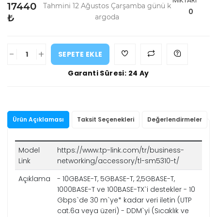
MİKTARI
17440
Tahmini 12 Ağustos Çarşamba günü k
0
₺
argoda
-
+
SEPETE EKLE
Garanti Süresi: 24 Ay
Ürün Açıklaması
Taksit Seçenekleri
Değerlendirmeler
Model
https://www.tp-link.com/tr/business-
Link
networking/accessory/tl-sm5310-t/
Açıklama
- 10GBASE-T, 5GBASE-T, 2,5GBASE-T,
1000BASE-T ve 100BASE-TX`i destekler - 10
Gbps`de 30 m`ye* kadar veri iletin (UTP
cat.6a veya üzeri) - DDM`yi (Sıcaklık ve