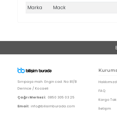
Marka
Mack
Kurums
Sırrıpaşa mah. Engin cad. No:81/B
Hakkımız
Derince / Kocaeli
FAQ
Çağrı Merkezi:
0850 305 03 25
Kargo Tak
Email:
info@bilisimburada.com
İletişim