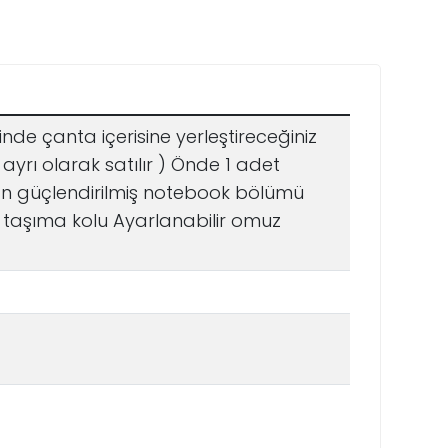
OEM & ROK Lisans
Kutu
Sunucu
Oyuncak
laklık &
uncaklar
Oyunlar
Scooter
Ürünleri
Office
Lisansı
m Lisans
Yapıştırıc
Open Sunucu
krofon
Lisans
Lisansı
cuk Sürpriz
Bilgisayar
n
en Lisans
Parti Süs
Süper Fa
Open
laklık
s Paketleri
SMS Paketleri
uncak Figürü
Oyunları
Malzemeleri
Paketleri
Office
krofonlu Kulaklık
rt Puzzle
Playstation
Lisans
rumsal
ri Yedekleme
Oyunları
zümler
ka Oyuncak
polama
inde çanta içerisine yerleştireceğiniz
Xbox Oyunları
aüstü
Motosiklet
Powerbank
Şarj
Şarj ve
Tablet
Telefon
sesuarlar
saüstü
Telefon-T
rı olarak satılır ) Önde 1 adet
Şarj Setleri
fonlar
Aksesuarları
Setleri
Data
Tablet
is Yazılımları
lefonlar
Tutacağı
İntercom
Kabloları
Tutacağ
dyalar
n güçlendirilmiş notebook bölümü
D-(Office
Video Ko
Şarj ve Data
s Sistemleri
Televizyonlar
AS
 taşıma kolu Ayarlanabilir omuz
tosiklet
line Lisans)
Telsizler
Çözümler
Kabloları
sesuarları
orage
Televizyonlar
tu Office
Video K
o Aksesuarları
tercom
sans
yp
Cihazları
Tablet
TV Askı Aparatları
rPlay
en Office
TV Box
sans
werbank