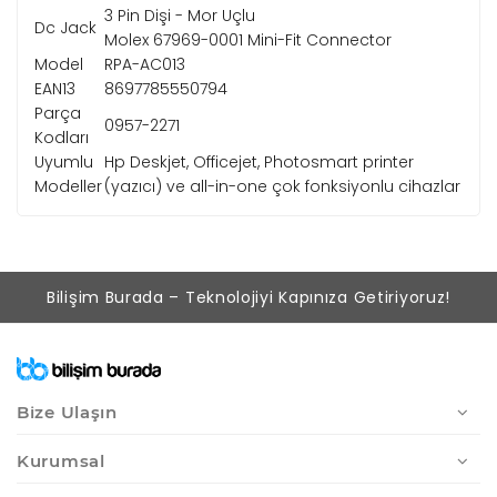
3 Pin Dişi - Mor Uçlu
Dc Jack
Molex 67969-0001 Mini-Fit Connector
Model
RPA-AC013
EAN13
8697785550794
Parça
0957-2271
Kodları
Uyumlu
Hp Deskjet, Officejet, Photosmart printer
Modeller
(yazıcı) ve all-in-one çok fonksiyonlu cihazlar
Bilişim Burada – Teknolojiyi Kapınıza Getiriyoruz!
Bize Ulaşın
Kurumsal