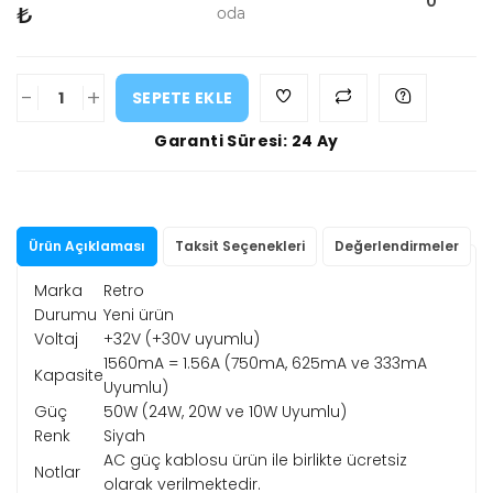
0
₺
oda
-
+
SEPETE EKLE
Garanti Süresi: 24 Ay
Ürün Açıklaması
Taksit Seçenekleri
Değerlendirmeler
Marka
Retro
Durumu
Yeni ürün
Voltaj
+32V (+30V uyumlu)
1560mA = 1.56A (750mA, 625mA ve 333mA
Kapasite
Uyumlu)
Güç
50W (24W, 20W ve 10W Uyumlu)
Renk
Siyah
AC güç kablosu ürün ile birlikte ücretsiz
Notlar
olarak verilmektedir.