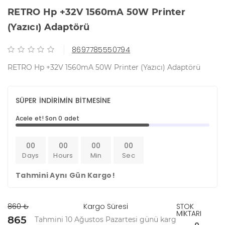
RETRO Hp +32V 1560mA 50W Printer
(Yazıcı) Adaptörü
8697785550794
RETRO Hp +32V 1560mA 50W Printer (Yazıcı) Adaptörü
SÜPER İNDİRİMİN BİTMESİNE
Acele et! Son 0 adet
00
00
00
00
Days
Hours
Min
Sec
Tahmini Aynı Gün Kargo!
860 ₺
Kargo Süresi
STOK
MİKTARI
865
Tahmini 10 Ağustos Pazartesi günü karg