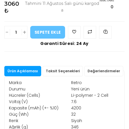
MİKTARI
3060
Tahmini 11 Ağustos Salı günü kargod
0
₺
a
-
+
SEPETE EKLE
Garanti Süresi: 24 Ay
Ürün Açıklaması
Taksit Seçenekleri
Değerlendirmeler
Marka
Retro
Durumu
Yeni ürün
Hücreler (Cells)
Li-polymer - 2 Cell
Voltaj (V)
7.6
Kapasite (mAh) (+- %10)
4200
Güç (Wh)
32
Renk
Siyah
Ağırlık (g)
346