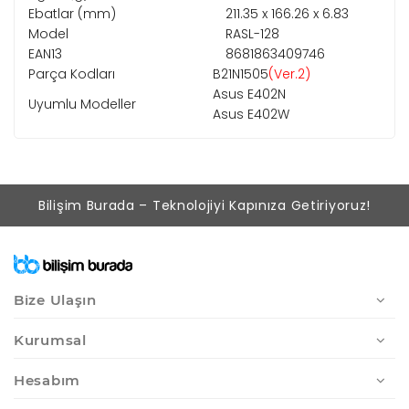
Ebatlar (mm)
211.35 x 166.26 x 6.83
Model
RASL-128
EAN13
8681863409746
Parça Kodları
B21N1505
(Ver.2)
Asus E402N
Uyumlu Modeller
Asus E402W
Bilişim Burada – Teknolojiyi Kapınıza Getiriyoruz!
Bize Ulaşın
Kurumsal
Hesabım