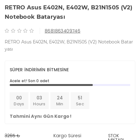
RETRO Asus E402N, E402W, B21N1505 (V2)
Notebook Bataryası
8681863409746
RETRO Asus E402N, E402W, B21N1505 (V2) Notebook Batar
yası
SÜPER İNDİRİMİN BİTMESİNE
Acele et! Son 0 adet
00
03
24
51
Days
Hours
Min
Sec
Tahmini Aynı Gün Kargo!
3265 ₺
Kargo Süresi
STOK