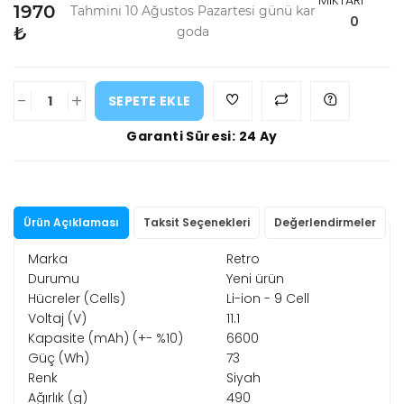
MİKTARI
1970
Tahmini 10 Ağustos Pazartesi günü kar
0
₺
goda
-
+
SEPETE EKLE
Garanti Süresi: 24 Ay
Ürün Açıklaması
Taksit Seçenekleri
Değerlendirmeler
Marka
Retro
Durumu
Yeni ürün
Hücreler (Cells)
Li-ion - 9 Cell
Voltaj (V)
11.1
Kapasite (mAh) (+- %10)
6600
Güç (Wh)
73
Renk
Siyah
Ağırlık (g)
490