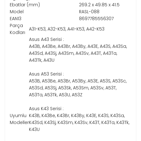
Ebatlar (mm)
269.2 x 49.85 x 41.5
Model
RASL-088
EAN13
8697785556307
Parça
A31-K53, A32-K53, A41-K53, A42-K53
Kodları
Asus A43 Serisi :
A43B, A43Be, A43Br, A43By, A43E, A43S, A43Sa,
A43Sd, A43Sj, A43Sm, A43Sv, A43T, A43Ta,
A43Tk, A43U
Asus A53 Serisi :
A53B, A53Be, A53Br, A53By, A53E, A53S, A53Sc,
A53Sd, A53Sj, A53Sk, A53Sm, A53Sv, A53T,
A53Ta, A53Tk, A53U, A53Z
Asus K43 Serisi :
Uyumlu
K43B, K43Be, K43Br, K43By, K43E, K43S, K43Sa,
Modeller
K43Sd, K43Sj, K43Sm, K43Sv, K43T, K43Ta, K43Tk,
K43U