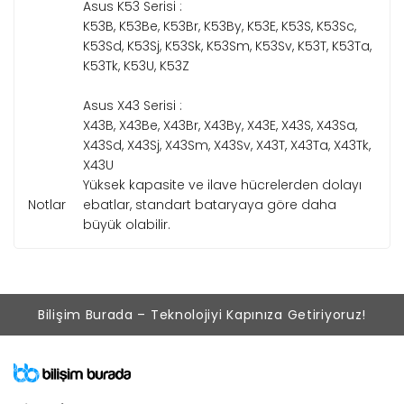
Asus K53 Serisi :
K53B, K53Be, K53Br, K53By, K53E, K53S, K53Sc,
K53Sd, K53Sj, K53Sk, K53Sm, K53Sv, K53T, K53Ta,
K53Tk, K53U, K53Z
Asus X43 Serisi :
X43B, X43Be, X43Br, X43By, X43E, X43S, X43Sa,
X43Sd, X43Sj, X43Sm, X43Sv, X43T, X43Ta, X43Tk,
X43U
Yüksek kapasite ve ilave hücrelerden dolayı
Notlar
ebatlar, standart bataryaya göre daha
büyük olabilir.
Bilişim Burada – Teknolojiyi Kapınıza Getiriyoruz!