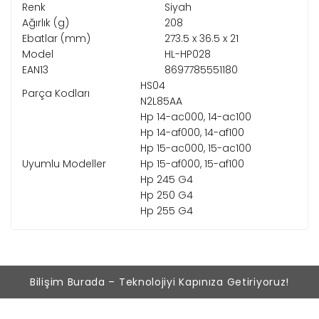
Renk
Siyah
Ağırlık (g)
208
Ebatlar (mm)
273.5 x 36.5 x 21
Model
HL-HP028
EAN13
8697785551180
HS04
Parça Kodları
N2L85AA
Hp 14-ac000, 14-ac100
Hp 14-af000, 14-af100
Hp 15-ac000, 15-ac100
Uyumlu Modeller
Hp 15-af000, 15-af100
Hp 245 G4
Hp 250 G4
Hp 255 G4
Bilişim Burada – Teknolojiyi Kapınıza Getiriyoruz!