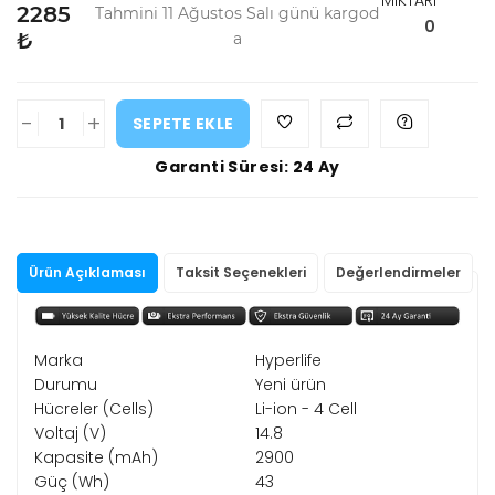
MİKTARI
2285
Tahmini 11 Ağustos Salı günü kargod
0
₺
a
-
+
SEPETE EKLE
Garanti Süresi: 24 Ay
Ürün Açıklaması
Taksit Seçenekleri
Değerlendirmeler
Marka
Hyperlife
Durumu
Yeni ürün
Hücreler (Cells)
Li-ion - 4 Cell
Voltaj (V)
14.8
Kapasite (mAh)
2900
Güç (Wh)
43