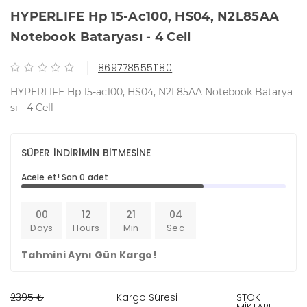
HYPERLIFE Hp 15-Ac100, HS04, N2L85AA
Notebook Bataryası - 4 Cell
8697785551180
HYPERLIFE Hp 15-ac100, HS04, N2L85AA Notebook Batarya
sı - 4 Cell
SÜPER İNDİRİMİN BİTMESİNE
Acele et! Son 0 adet
00
12
21
04
Days
Hours
Min
Sec
Tahmini Aynı Gün Kargo!
2395 ₺
Kargo Süresi
STOK