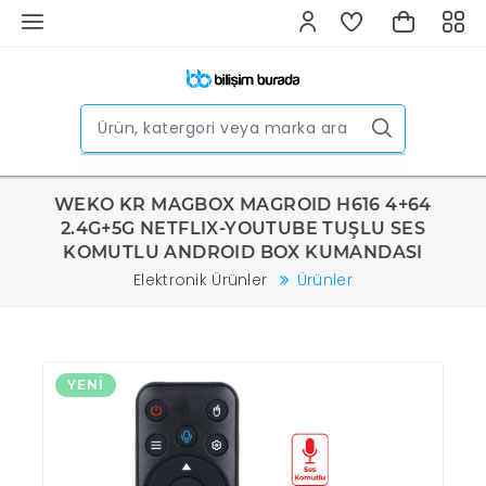
WEKO KR MAGBOX MAGROID H616 4+64
2.4G+5G NETFLIX-YOUTUBE TUŞLU SES
KOMUTLU ANDROID BOX KUMANDASI
Elektronik Ürünler
Ürünler
YENI
Y