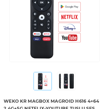
WEKO KR MAGBOX MAGROID H616 4+64
2.4G+5G NETFLIX-YOUTUBE TUŞLU SES