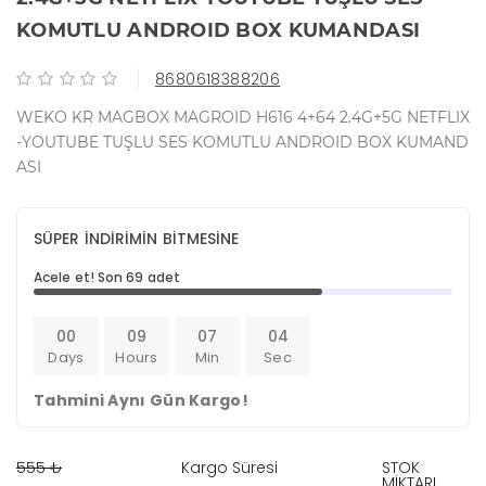
KOMUTLU ANDROID BOX KUMANDASI
8680618388206
WEKO KR MAGBOX MAGROID H616 4+64 2.4G+5G NETFLIX
-YOUTUBE TUŞLU SES KOMUTLU ANDROID BOX KUMAND
ASI
SÜPER İNDİRİMİN BİTMESİNE
Acele et! Son 69 adet
00
09
07
03
Days
Hours
Min
Sec
Tahmini Aynı Gün Kargo!
555 ₺
Kargo Süresi
STOK
MİKTARI