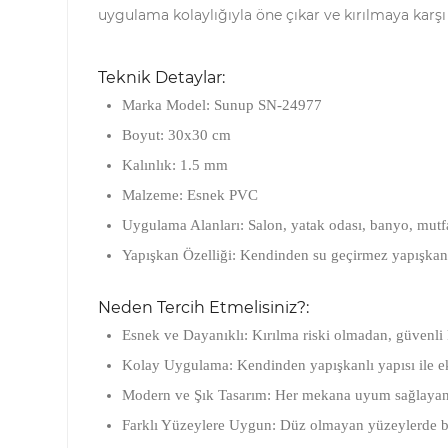
uygulama kolaylığıyla öne çıkar ve kırılmaya karşı 
Teknik Detaylar:
Marka Model:
Sunup SN-24977
Boyut:
30x30 cm
Kalınlık:
1.5 mm
Malzeme:
Esnek PVC
Uygulama Alanları:
Salon, yatak odası, banyo, mutfa
Yapışkan Özelliği:
Kendinden su geçirmez yapışkanl
Neden Tercih Etmelisiniz?:
Esnek ve Dayanıklı:
Kırılma riski olmadan, güvenli 
Kolay Uygulama:
Kendinden yapışkanlı yapısı ile ek
Modern ve Şık Tasarım:
Her mekana uyum sağlayan m
Farklı Yüzeylere Uygun:
Düz olmayan yüzeylerde bile