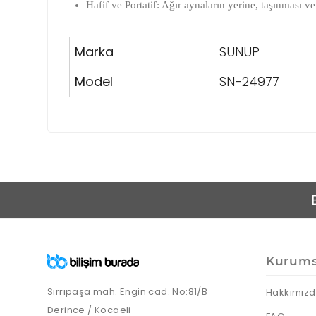
Hafif ve Portatif:
Ağır aynaların yerine, taşınması ve 
Marka
SUNUP
Model
SN-24977
Kurums
Sırrıpaşa mah. Engin cad. No:81/B
Hakkımız
Derince / Kocaeli