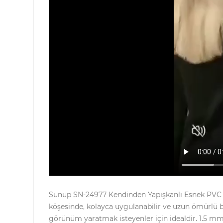
Sunup SN-24977 Kendinden Yapışkanlı Esnek PVC Du
köşesinde, kolayca uygulanabilir ve uzun ömürlü bi
görünüm yaratmak isteyenler için idealdir. 1.5 mm k