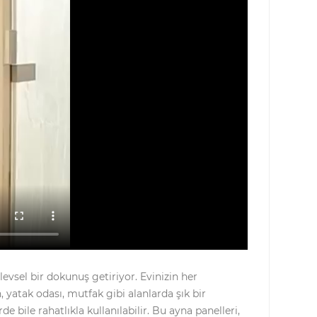
sel bir dokunuş getiriyor. Evinizin her
yatak odası, mutfak gibi alanlarda şık bir
bile rahatlıkla kullanılabilir. Bu ayna panelleri,