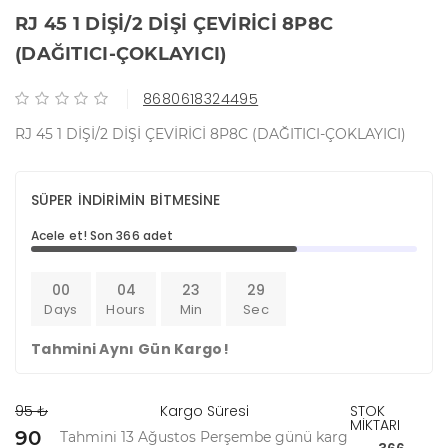
RJ 45 1 DİŞİ/2 DİŞİ ÇEVİRİCİ 8P8C
(DAĞITICI-ÇOKLAYICI)
8680618324495
RJ 45 1 DİŞİ/2 DİŞİ ÇEVİRİCİ 8P8C (DAĞITICI-ÇOKLAYICI)
SÜPER İNDİRİMİN BİTMESİNE
Acele et! Son 366 adet
00
04
23
29
Days
Hours
Min
Sec
Tahmini Aynı Gün Kargo!
95 ₺
Kargo Süresi
STOK
MİKTARI
90
Tahmini 13 Ağustos Perşembe günü karg