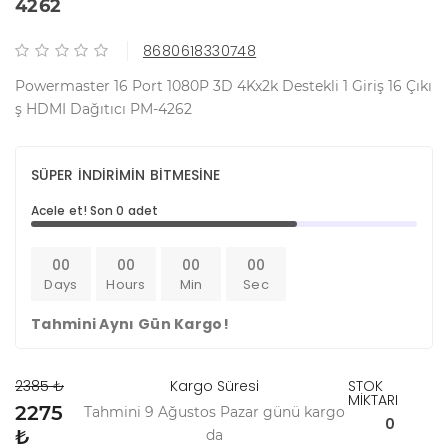
4262
8680618330748
Powermaster 16 Port 1080P 3D 4Kx2k Destekli 1 Giriş 16 Çıkı
ş HDMI Dağıtıcı PM-4262
SÜPER İNDİRİMİN BİTMESİNE
Acele et! Son 0 adet
00
00
00
00
Days
Hours
Min
Sec
Tahmini Aynı Gün Kargo!
2385 ₺
Kargo Süresi
STOK
MİKTARI
2275
Tahmini 9 Ağustos Pazar günü kargo
0
₺
da