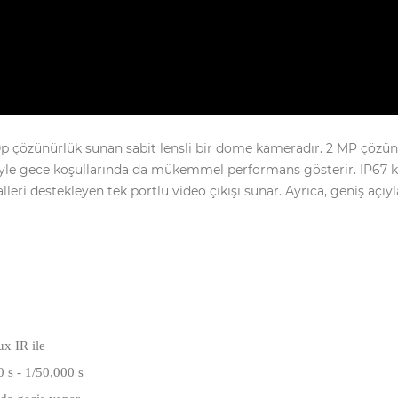
p çözünürlük sunan sabit lensli bir dome kameradır. 2 MP çözün
yle gece koşullarında da mükemmel performans gösterir. IP67 kor
alleri destekleyen tek portlu video çıkışı sunar. Ayrıca, geniş a
x IR ile
 s - 1/50,000 s