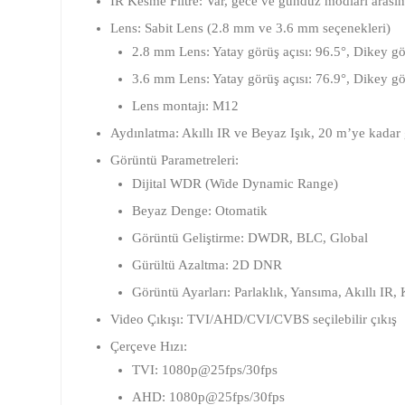
IR Kesme Filtre:
Var, gece ve gündüz modları arasın
Lens:
Sabit Lens (2.8 mm ve 3.6 mm seçenekleri)
2.8 mm Lens:
Yatay görüş açısı: 96.5°, Dikey gö
3.6 mm Lens:
Yatay görüş açısı: 76.9°, Dikey gö
Lens montajı: M12
Aydınlatma:
Akıllı IR ve Beyaz Işık, 20 m’ye kadar
Görüntü Parametreleri:
Dijital WDR (Wide Dynamic Range)
Beyaz Denge: Otomatik
Görüntü Geliştirme: DWDR, BLC, Global
Gürültü Azaltma: 2D DNR
Görüntü Ayarları: Parlaklık, Yansıma, Akıllı IR,
Video Çıkışı:
TVI/AHD/CVI/CVBS seçilebilir çıkış
Çerçeve Hızı:
TVI: 1080p@25fps/30fps
AHD: 1080p@25fps/30fps