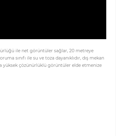
ürlüğü ile net görüntüler sağlar, 20 metreye
uma sınıfı ile su ve toza dayanıklıdır, dış mekan
çıyla yüksek çözünürlüklü görüntüler elde etmenize