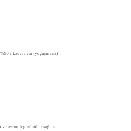
k, %90'a kadar nem (yoğuşmasız)
e ayrıntılı görüntüler sağlar.