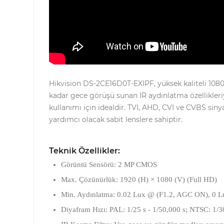
Hikvision DS-2CE16D0T-EXIPF, yüksek kaliteli 1080
kadar gece görüşü sunan IR aydınlatma özellikleri
kullanımı için idealdir. TVI, AHD, CVI ve CVBS siny
yardımcı olacak sabit lenslere sahiptir.
Teknik Özellikler:
Görüntü Sensörü:
2 MP CMOS
Max. Çözünürlük:
1920 (H) × 1080 (V) (Full HD)
Min. Aydınlatma:
0.02 Lux @ (F1.2, AGC ON), 0 Lu
Diyafram Hızı:
PAL: 1/25 s - 1/50,000 s; NTSC: 1/30