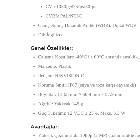
CVI: 1080p@25fps/30fps
CVBS: PAL/NTSC
Genişletilmiş Dinamik Aralık (WDR):
Dijital WDR
Dil:
İngilizce
Genel Özellikler:
Çalışma Koşulları:
-40°C ile 60°C arasında sıcaklı
Malzeme:
Plastik
İletişim:
HIKVISION-C
Koruma Sınıfı:
IP67 (suya ve toza karşı dayanıklı)
Boyutlar:
138.8 mm × 60.9 mm × 57.9 mm
Ağırlık:
Yaklaşık 145 g
Güç Tüketimi:
12 VDC ± 25%, Maks. 3.3 W
Avantajlar:
Yüksek Çözünürlük:
1080p (2 MP) çözünürlükle net v