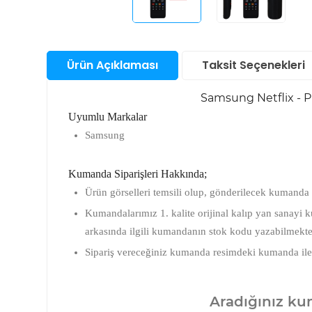
Santral
Bul
San
Sunucu &
Ürün Açıklaması
Taksit Seçenekleri
Depolama Ürünleri
Su
Aks
Telefon & Tablet
Samsung Netflix - P
Akıl
Saa
Uyumlu Markalar
Akıl
TV Görüntü & Ses
Samsung
Fot
Ço
Mak
Saa
Ka
Yapı Gereçleri
And
Elek
Aks
Kumanda Siparişleri Hakkında;
Akıl
Ürü
Ka
Saa
Ürün görselleri temsili olup, gönderilecek kumanda 
Priz
Fot
Ap
Ka
Kumandalarımız 1. kalite orijinal kalıp yan sanayi
Akıl
Aks
Saa
arkasında ilgili kumandanın stok kodu yazabilmekte
Fot
Mak
Sipariş vereceğiniz kumanda resimdeki kumanda ile tuş
Ka
Aradığınız kum