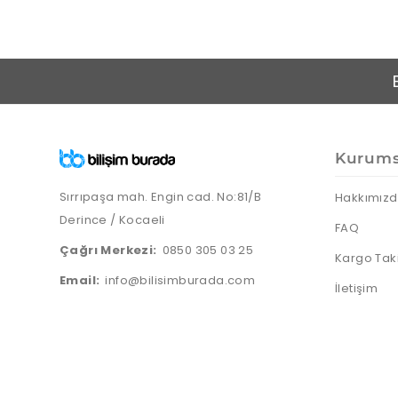
Kurums
Sırrıpaşa mah. Engin cad. No:81/B
Hakkımız
Derince / Kocaeli
FAQ
Çağrı Merkezi:
0850 305 03 25
Kargo Tak
Email:
info@bilisimburada.com
İletişim