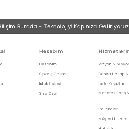
Bilişim Burada – Teknolojiyi Kapınıza Getiriyoruz
al
Hesabım
Hizmetleri
da
Hesabım
Vizyon & Misyo
Sipariş Geçmişi
Banka Hesap N
ip
İstek Listesi
İade Koşulları
Mesafeli Satış
Size Özel
i
Politikalar
Müşteri Hizmetl
Haberler