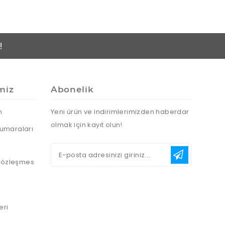
!
miz
Abonelik
n
Yeni ürün ve indirimlerimizden haberdar
olmak için kayıt olun!
umaraları
 Sözleşmes
eri