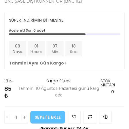
BNC ŞASE DİŞİ KONNEKTÖR (BNC 112)
SÜPER İNDİRİMİN BİTMESİNE
Acele et! Son 0 adet
00
01
07
18
Days
Hours
Min
Sec
Tahmini Aynı Gün Kargo!
10 ₺
Kargo Süresi
STOK
MİKTARI
85
Tahmini 10 Ağustos Pazartesi günü karg
0
₺
oda
-
+
SEPETE EKLE
Garanti Süresi: 24 Ay