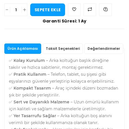
-
+
SEPETE EKLE
Garanti Süresi: 1 Ay
Ürün Açıklaması
Taksit Seçenekleri
Değerlendirmeler
✅
Kolay Kurulum
– Arka koltuğun başlık direğine
takılır ve hızlıca sabitlenir, montaj gerektirmez.
✅
Pratik Kullanım
– Telefon, tablet, su şişesi gibi
eşyalarınızı güvenle yerleştirip kolayca erişebilirsiniz.
✅
Kompakt Tasarım
– Araç içindeki düzeni bozmadan
şık bir şekilde yerleştirilir.
✅
Sert ve Dayanıklı Malzeme
– Uzun ömürlü kullanım
için kaliteli ve sağlam malzemelerle üretilmiştir.
✅
Yer Tasarrufu Sağlar
– Arka koltuğun boş alanını
verimli bir şekilde kullanmanıza olanak tanır.