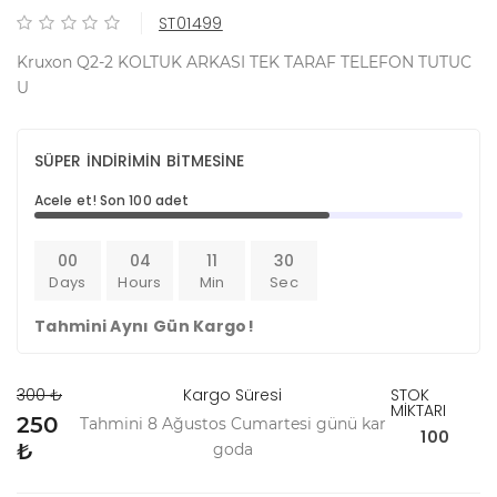
ST01499
Kruxon Q2-2 KOLTUK ARKASI TEK TARAF TELEFON TUTUC
U
SÜPER İNDİRİMİN BİTMESİNE
Acele et! Son 100 adet
00
04
11
29
Days
Hours
Min
Sec
Tahmini Aynı Gün Kargo!
300 ₺
Kargo Süresi
STOK
MİKTARI
250
Tahmini 8 Ağustos Cumartesi günü kar
100
₺
goda