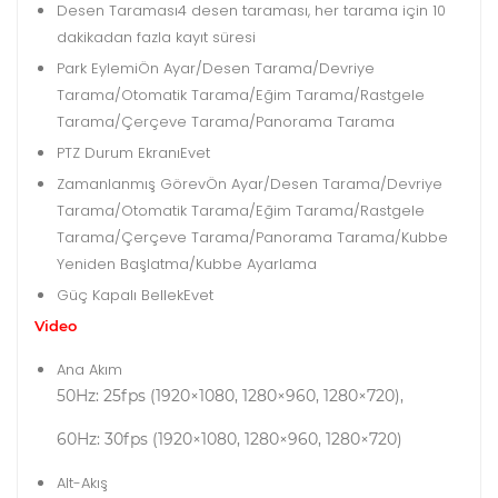
Desen Taraması
4 desen taraması, her tarama için 10
dakikadan fazla kayıt süresi
Park Eylemi
Ön Ayar/Desen Tarama/Devriye
Tarama/Otomatik Tarama/Eğim Tarama/Rastgele
Tarama/Çerçeve Tarama/Panorama Tarama
PTZ Durum Ekranı
Evet
Zamanlanmış Görev
Ön Ayar/Desen Tarama/Devriye
Tarama/Otomatik Tarama/Eğim Tarama/Rastgele
Tarama/Çerçeve Tarama/Panorama Tarama/Kubbe
Yeniden Başlatma/Kubbe Ayarlama
Güç Kapalı Bellek
Evet
Video
Ana Akım
50Hz: 25fps (1920×1080, 1280×960, 1280×720),
60Hz: 30fps (1920×1080, 1280×960, 1280×720)
Alt-Akış