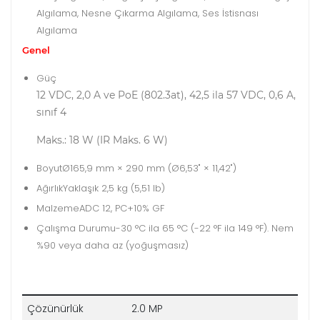
Algılama, Nesne Çıkarma Algılama, Ses İstisnası
Algılama
Genel
Güç
12 VDC, 2,0 A ve PoE (802.3at), 42,5 ila 57 VDC, 0,6 A,
sınıf 4
Maks.: 18 W (IR Maks. 6 W)
Boyut
Ø165,9 mm × 290 mm (Ø6,53" × 11,42")
Ağırlık
Yaklaşık 2,5 kg (5,51 lb)
Malzeme
ADC 12, PC+10% GF
Çalışma Durumu
-30 °C ila 65 °C (-22 °F ila 149 °F). Nem
%90 veya daha az (yoğuşmasız)
Çözünürlük
2.0 MP