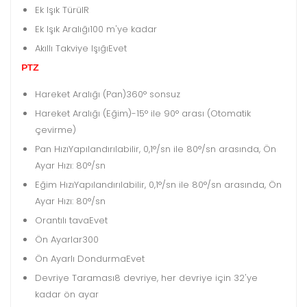
Ek Işık Türü
IR
Ek Işık Aralığı
100 m'ye kadar
Akıllı Takviye Işığı
Evet
PTZ
Hareket Aralığı (Pan)
360° sonsuz
Hareket Aralığı (Eğim)
-15° ile 90° arası (Otomatik
çevirme)
Pan Hızı
Yapılandırılabilir, 0,1°/sn ile 80°/sn arasında, Ön
Ayar Hızı: 80°/sn
Eğim Hızı
Yapılandırılabilir, 0,1°/sn ile 80°/sn arasında, Ön
Ayar Hızı: 80°/sn
Orantılı tava
Evet
Ön Ayarlar
300
Ön Ayarlı Dondurma
Evet
Devriye Taraması
8 devriye, her devriye için 32'ye
kadar ön ayar