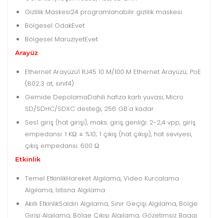
Gizlilik Maskesi
24 programlanabilir gizlilik maskesi
Bölgesel Odak
Evet
Bölgesel Maruziyet
Evet
Arayüz
Ethernet Arayüzü
1 RJ45 10 M/100 M Ethernet Arayüzü; PoE
(802.3 at, sınıf4)
Gemide Depolama
Dahili hafıza kartı yuvası, Micro
SD/SDHC/SDXC desteği, 256 GB'a kadar
Ses
1 giriş (hat girişi), maks. giriş genliği: 2-2,4 vpp, giriş
empedansı: 1 KΩ ± %10; 1 çıkış (hat çıkışı), hat seviyesi,
çıkış empedansı: 600 Ω
Etkinlik
Temel Etkinlik
Hareket Algılama, Video Kurcalama
Algılama, İstisna Algılama
Akıllı Etkinlik
Saldırı Algılama, Sınır Geçişi Algılama, Bölge
Girişi Algılama, Bölge Çıkışı Algılama, Gözetimsiz Bagaj