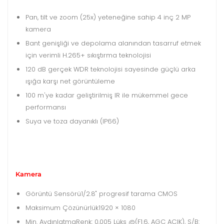
Pan, tilt ve zoom (25x) yeteneğine sahip 4 inç 2 MP
kamera
Bant genişliği ve depolama alanından tasarruf etmek
için verimli H.265+ sıkıştırma teknolojisi
120 dB gerçek WDR teknolojisi sayesinde güçlü arka
ışığa karşı net görüntüleme
100 m'ye kadar geliştirilmiş IR ile mükemmel gece
performansı
Suya ve toza dayanıklı (IP66)
Kamera
Görüntü Sensörü
1/2.8" progresif tarama CMOS
Maksimum Çözünürlük
1920 × 1080
Min. Aydınlatma
Renk: 0,005 Lüks @(F1.6, AGC AÇIK), S/B: