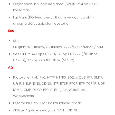
Ölçeklenebilir Video Kodlama (SVC)
H.264 ve H.265
kodlaması
İlgi Alanı (ROI)
Ana akım, alt akım ve üçüncü akım
sırasıyla dört sabit alanı destekler
Ses
Ses
Sıkıştırma
G.711alaw/G.711ulaw/G.722/G.726/MP2L2/PCM
Ses Bit Hızı
64 Kbps (G.711)/16 Kbps (G.722.1)/16 Kbps
(G.726)/32 Kbps ila 160 Kbps (MP2L2)
Ağ
Protokoller
IPv4/IPv6, HTTP, HTTPS, 802.1x, QoS, FTP, SMTP,
UPnP, SNMP, DNS, DDNS, NTP, RTSP, RTCP, RTP, TCP/IP, UDP,
IGMP, ICMP, DHCP, PPPoE, Bonjour, WebSocket,
WebSockets
Eşzamanlı Canlı Görüntü
20 kanala kadar
API
Açık Ağ Video Arayüzü, ISAPI, SDK, ISUP