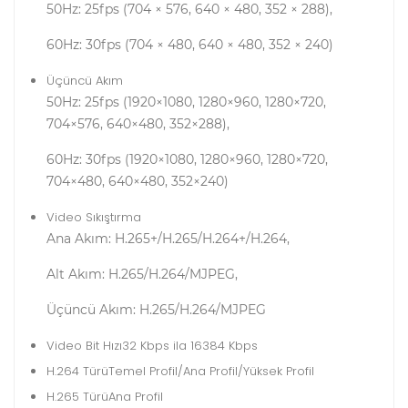
50Hz: 25fps (704 × 576, 640 × 480, 352 × 288),
60Hz: 30fps (704 × 480, 640 × 480, 352 × 240)
Üçüncü Akım
50Hz: 25fps (1920×1080, 1280×960, 1280×720,
704×576, 640×480, 352×288),
60Hz: 30fps (1920×1080, 1280×960, 1280×720,
704×480, 640×480, 352×240)
Video Sıkıştırma
Ana Akım: H.265+/H.265/H.264+/H.264,
Alt Akım: H.265/H.264/MJPEG,
Üçüncü Akım: H.265/H.264/MJPEG
Video Bit Hızı
32 Kbps ila 16384 Kbps
H.264 Türü
Temel Profil/Ana Profil/Yüksek Profil
H.265 Türü
Ana Profil