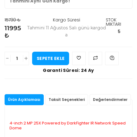
Tahmini Aynı Gün Kargo!
15730 ₺
Kargo Süresi
STOK
MİKTARI
11995
Tahmini 11 Ağustos Salı günü kargod
5
₺
a
-
+
SEPETE EKLE
Garanti Süresi: 24 Ay
Ürün Açıklaması
Taksit Seçenekleri
Değerlendirmeler
4-inch 2 MP 25X Powered by DarkFighter IR Network Speed
Dome