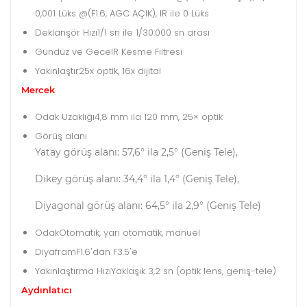
0,001 Lüks @(F1.6, AGC AÇIK), IR ile 0 Lüks
Deklanşör Hızı
1/1 sn ile 1/30.000 sn arası
Gündüz ve Gece
IR Kesme Filtresi
Yakınlaştır
25x optik, 16x dijital
Mercek
Odak Uzaklığı
4,8 mm ila 120 mm, 25× optik
Görüş alanı
Yatay görüş alanı: 57,6° ila 2,5° (Geniş Tele),
Dikey görüş alanı: 34,4° ila 1,4° (Geniş Tele),
Diyagonal görüş alanı: 64,5° ila 2,9° (Geniş Tele)
Odak
Otomatik, yarı otomatik, manuel
Diyafram
F1.6'dan F3.5'e
Yakınlaştırma Hızı
Yaklaşık 3,2 sn (optik lens, geniş-tele)
Aydınlatıcı