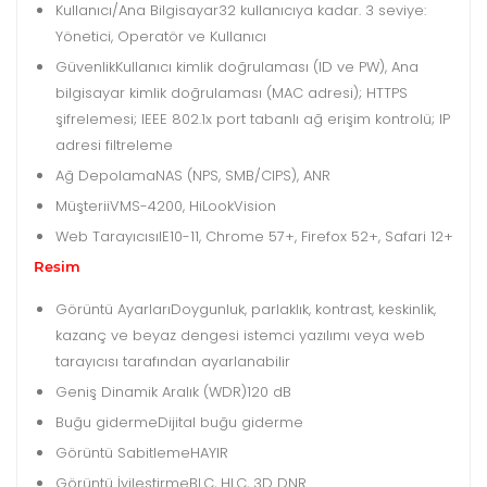
Kullanıcı/Ana Bilgisayar
32 kullanıcıya kadar. 3 seviye:
Yönetici, Operatör ve Kullanıcı
Güvenlik
Kullanıcı kimlik doğrulaması (ID ve PW), Ana
bilgisayar kimlik doğrulaması (MAC adresi); HTTPS
şifrelemesi; IEEE 802.1x port tabanlı ağ erişim kontrolü; IP
adresi filtreleme
Ağ Depolama
NAS (NPS, SMB/CIPS), ANR
Müşteri
iVMS-4200, HiLookVision
Web Tarayıcısı
IE10-11, Chrome 57+, Firefox 52+, Safari 12+
Resim
Görüntü Ayarları
Doygunluk, parlaklık, kontrast, keskinlik,
kazanç ve beyaz dengesi istemci yazılımı veya web
tarayıcısı tarafından ayarlanabilir
Geniş Dinamik Aralık (WDR)
120 dB
Buğu giderme
Dijital buğu giderme
Görüntü Sabitleme
HAYIR
Görüntü İyileştirme
BLC, HLC, 3D DNR