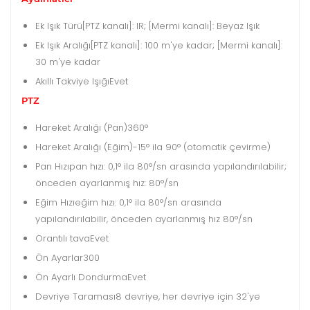
Ek Işık Türü
[PTZ kanalı]: IR; [Mermi kanalı]: Beyaz Işık
Ek Işık Aralığı
[PTZ kanalı]: 100 m'ye kadar; [Mermi kanalı]:
30 m'ye kadar
Akıllı Takviye Işığı
Evet
PTZ
Hareket Aralığı (Pan)
360°
Hareket Aralığı (Eğim)
-15° ila 90° (otomatik çevirme)
Pan Hızı
pan hızı: 0,1° ila 80°/sn arasında yapılandırılabilir;
önceden ayarlanmış hız: 80°/sn
Eğim Hızı
eğim hızı: 0,1° ila 80°/sn arasında
yapılandırılabilir, önceden ayarlanmış hız 80°/sn
Orantılı tava
Evet
Ön Ayarlar
300
Ön Ayarlı Dondurma
Evet
Devriye Taraması
8 devriye, her devriye için 32'ye