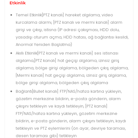
Etkinlik
Temel Etkinlik
[PTZ kanalı] hareket algılama, video
kurcalama alarmı, [PTZ kanalı ve mermi kanalı] alarm
girişi ve çıkışı, istisna (IP adresi çakışması, HDD dolu,
yasadışı oturum açma, HDD hatası, ağ bağlantısı kesildi,
Anormal Yeniden Başlatma)
Akıllı Etkinlik
[PTZ kanalı ve mermi kanalı] ses istisnası
algılama,[PTZ kanalı] hat geçişi algılama, izinsiz giriş
algılama, bölge girişi algılama, bölgeden çıkış algılama,
[Mermi kanalı] hat geçişi algılama, izinsiz giriş algılama,
bölge girişi algılama, bölgeden çıkış algılama
Bağlantı
[Bullet kanalı] FTP/NAS/hafıza kartına yükleyin,
gözetim merkezine bildirin, e-posta gönderin, alarm
çıkışını tetikleyin ve kaydı tetikleyin, [PTZ kanalı]
FTP/NAS/hafıza kartına yükleyin, gözetim merkezine
bildirin, e-posta gönderin, alarm çıkışını tetikleyin, kaydı
tetikleyin ve PTZ eylemlerini (ön ayar, devriye taraması,
desen taraması gibi) tetikleyin