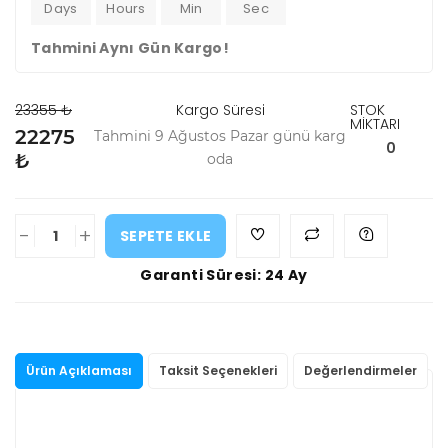
Days
Hours
Min
Sec
Tahmini Aynı Gün Kargo!
23355 ₺
Kargo Süresi
STOK
MİKTARI
22275
Tahmini 9 Ağustos Pazar günü karg
0
₺
oda
-
+
SEPETE EKLE
Garanti Süresi: 24 Ay
Ürün Açıklaması
Taksit Seçenekleri
Değerlendirmeler