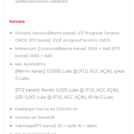
sınıflandırmasına odaklanır
Kamera
Görüntü Sensörü
[Mermi kanalı]: 1/3" Progresif Tarama
CMOS; [PTZ kanalı]: 1/2,8" progresif tarama CMOS
Maksimum Çözünürlük
[Mermi kanalı] 2560 × 1440, [PTZ
kanalı] 2560 × 1440
Min. Aydınlatma
[Mermi kanalı]: 0,0005 Lüks @ (F1.0, AGC AÇIK), ışıkla
0 Lüks;
[PTZ kanalı]: Renkli: 0,005 Lüks @ (F1.6, AGC AÇIK),
S/B: 0,001 Lüks @ (F1.6, AGC AÇIK), IR ile 0 Lüks
Deklanşör Hızı
1 sn ila 1/30.000 sn
Gündüz ve Gece
ICR
Yakınlaştır
[PTZ kanalı] 25 × optik, 16 × dijital