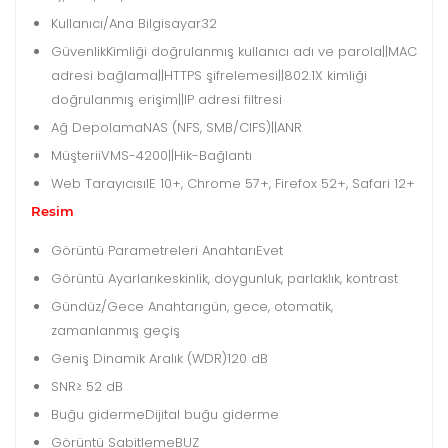
Kullanıcı/Ana Bilgisayar
32
Güvenlik
Kimliği doğrulanmış kullanıcı adı ve parola||MAC
adresi bağlama||HTTPS şifrelemesi||802.1X kimliği
doğrulanmış erişim||IP adresi filtresi
Ağ Depolama
NAS (NFS, SMB/CIFS)||ANR
Müşteri
iVMS-4200||Hik-Bağlantı
Web Tarayıcısı
IE 10+, Chrome 57+, Firefox 52+, Safari 12+
Resim
Görüntü Parametreleri Anahtarı
Evet
Görüntü Ayarları
keskinlik, doygunluk, parlaklık, kontrast
Gündüz/Gece Anahtarı
gün, gece, otomatik,
zamanlanmış geçiş
Geniş Dinamik Aralık (WDR)
120 dB
SNR
≥ 52 dB
Buğu giderme
Dijital buğu giderme
Görüntü Sabitleme
BUZ