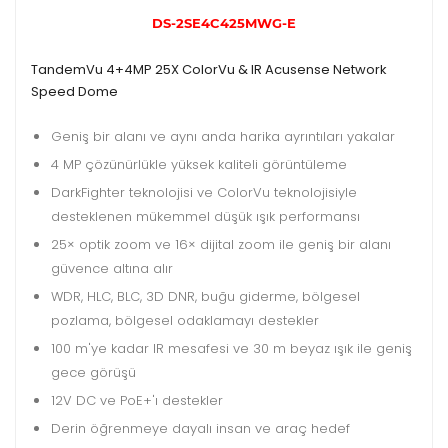
DS-2SE4C425MWG-E
TandemVu 4+4MP 25X ColorVu & IR Acusense Network
Speed Dome
Geniş bir alanı ve aynı anda harika ayrıntıları yakalar
4 MP çözünürlükle yüksek kaliteli görüntüleme
DarkFighter teknolojisi ve ColorVu teknolojisiyle
desteklenen mükemmel düşük ışık performansı
25× optik zoom ve 16× dijital zoom ile geniş bir alanı
güvence altına alır
WDR, HLC, BLC, 3D DNR, buğu giderme, bölgesel
pozlama, bölgesel odaklamayı destekler
100 m'ye kadar IR mesafesi ve 30 m beyaz ışık ile geniş
gece görüşü
12V DC ve PoE+'ı destekler
Derin öğrenmeye dayalı insan ve araç hedef