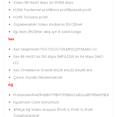
Video Bit Hızı
32 kbps ila 16384 kbps
H.264 Türü
temel profil||ana profil||yüksek profil
H.265 Türü
ana profil
Ölçeklenebilir Video Kodlama (SVC)
Evet
İlgi Alanı (ROI)
Her akış için 8 sabit bölge
Ses
Ses Sıkıştırma
G.711,G.722.1,G.726,MP2L2,PCM,AAC-LC
Ses Bit Hızı
32 ila 192 Kbps (MP2L2),16 ila 64 Kbps (AAC-
LC)
Ses Örnekleme Oranı
8 kHz,16 kHz,32 kHz,48 kHz
Çevre Gürültü Filtreleme
Evet
Ağ
Protokoller
IPv4/IPv6||HTTP||HTTPS||802.1x||Qos||FTP||SMTP||UPn
Eşzamanlı Canlı Görüntü
20
API
Açık Ağ Video Arayüzü (Profil S, Profil G, Profil
T),ISAPI,SDK,ISUP