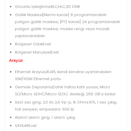
Görüntü İyileştirme
BLC,HLC,3D DNR
Gizlilik Maskesi
[Mermi kanalı] 8 programlanabilir
poligon gizlilik maskesi, [PTZ kanalı] 24 programlanabilir
poligon gizlilik maskesi; maske rengi veya mozaik
yapılandırılabilir
Bölgesel Odak
Evet
Bölgesel Maruziyet
Evet
Arayüz
Ethernet Arayüzü
RJ45, kendi kendine uyarlanabilen
10M/100M Ethernet portu
Gemide Depolama
Dahili hafıza kartı yuvası, Micro
SD/Micro SDHC/Micro SDXC desteği, 256 GB'a kadar
Ses
1 ses girişi, 2,0 ila 2,4 Vp-p, 1k Ohm±10%, 1 ses çıkışı,
hat seviyesi, empedans: 600 Ω
Alarm
1 alarm girişi, 1 alarm çıkışı
SAYILAR
Evet