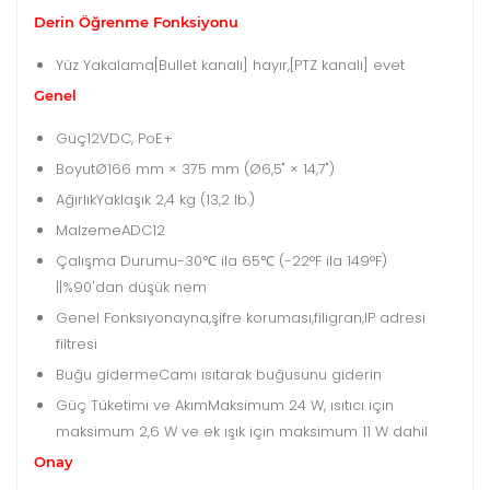
Derin Öğrenme Fonksiyonu
Yüz Yakalama
[Bullet kanalı] hayır,[PTZ kanalı] evet
Genel
Güç
12VDC, PoE+
Boyut
Ø166 mm × 375 mm (Ø6,5" × 14,7")
Ağırlık
Yaklaşık 2,4 kg (13,2 lb.)
Malzeme
ADC12
Çalışma Durumu
-30℃ ila 65℃ (-22°F ila 149°F)
||%90'dan düşük nem
Genel Fonksiyon
ayna,şifre koruması,filigran,IP adresi
filtresi
Buğu giderme
Camı ısıtarak buğusunu giderin
Güç Tüketimi ve Akım
Maksimum 24 W, ısıtıcı için
maksimum 2,6 W ve ek ışık için maksimum 11 W dahil
Onay