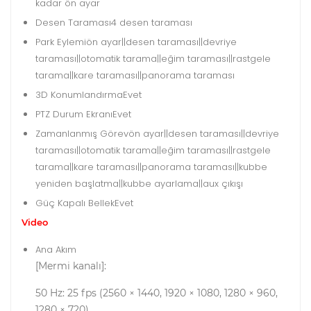
kadar ön ayar
Desen Taraması
4 desen taraması
Park Eylemi
ön ayar||desen taraması||devriye
taraması||otomatik tarama||eğim taraması||rastgele
tarama||kare taraması||panorama taraması
3D Konumlandırma
Evet
PTZ Durum Ekranı
Evet
Zamanlanmış Görev
ön ayar||desen taraması||devriye
taraması||otomatik tarama||eğim taraması||rastgele
tarama||kare taraması||panorama taraması||kubbe
yeniden başlatma||kubbe ayarlama||aux çıkışı
Güç Kapalı Bellek
Evet
Video
Ana Akım
[Mermi kanalı]:
50 Hz: 25 fps (2560 × 1440, 1920 × 1080, 1280 × 960,
1280 × 720)