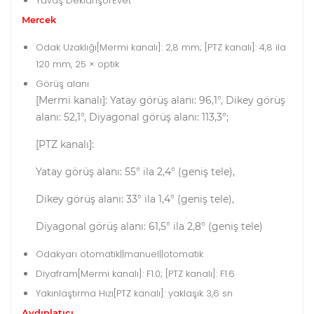
Yavaş Deklanşör
Evet
Mercek
Odak Uzaklığı
[Mermi kanalı]: 2,8 mm; [PTZ kanalı]: 4,8 ila
120 mm, 25 × optik
Görüş alanı
[Mermi kanalı]: Yatay görüş alanı: 96,1°, Dikey görüş
alanı: 52,1°, Diyagonal görüş alanı: 113,3°;
[PTZ kanalı]:
Yatay görüş alanı: 55° ila 2,4° (geniş tele),
Dikey görüş alanı: 33° ila 1,4° (geniş tele),
Diyagonal görüş alanı: 61,5° ila 2,8° (geniş tele)
Odak
yarı otomatik||manuel||otomatik
Diyafram
[Mermi kanalı]: F1.0; [PTZ kanalı]: F1.6
Yakınlaştırma Hızı
[PTZ kanalı]: yaklaşık 3,6 sn
Aydınlatıcı