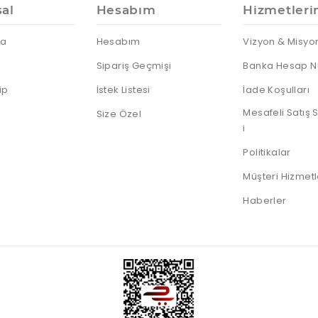
al
Hesabım
Hizmetleri
da
Hesabım
Vizyon & Misyo
Sipariş Geçmişi
Banka Hesap N
ip
İstek Listesi
İade Koşulları
Mesafeli Satış
Size Özel
i
Politikalar
Müşteri Hizmetl
Haberler