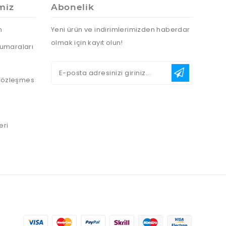
miz
Abonelik
n
Yeni ürün ve indirimlerimizden haberdar
olmak için kayıt olun!
umaraları
 Sözleşmes
eri