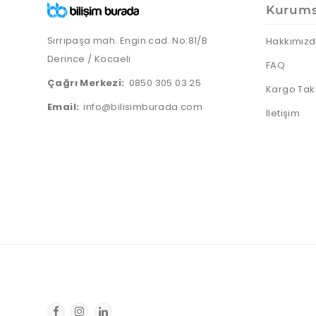
Kurums
Sırrıpaşa mah. Engin cad. No:81/B
Hakkımız
Derince / Kocaeli
FAQ
Çağrı Merkezi:
0850 305 03 25
Kargo Tak
Email:
info@bilisimburada.com
İletişim