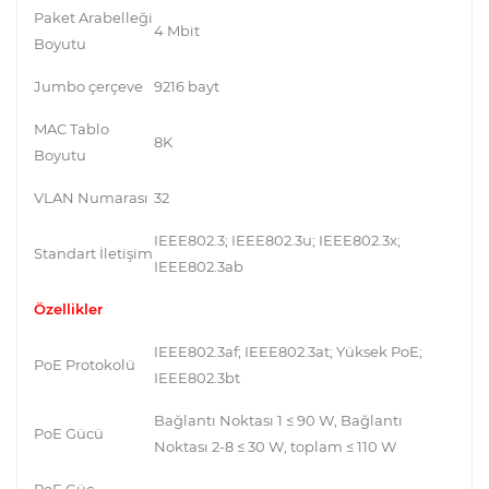
Paket Arabelleği
4 Mbit
Boyutu
Jumbo çerçeve
9216 bayt
MAC Tablo
8K
Boyutu
VLAN Numarası
32
IEEE802.3; IEEE802.3u; IEEE802.3x;
Standart İletişim
IEEE802.3ab
Özellikler
IEEE802.3af; IEEE802.3at; Yüksek PoE;
PoE Protokolü
IEEE802.3bt
Bağlantı Noktası 1 ≤ 90 W, Bağlantı
PoE Gücü
Noktası 2-8 ≤ 30 W, toplam ≤ 110 W
PoE Güç