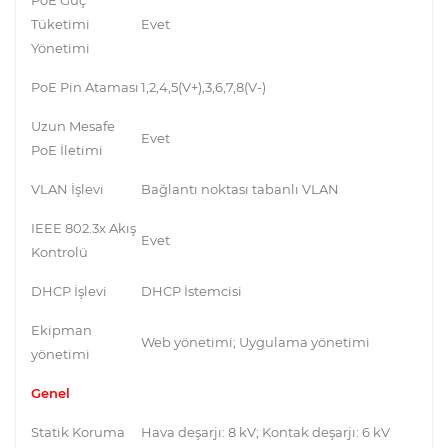
Tüketimi
Evet
Yönetimi
PoE Pin Ataması
1,2,4,5(V+),3,6,7,8(V-)
Uzun Mesafe
Evet
PoE İletimi
VLAN İşlevi
Bağlantı noktası tabanlı VLAN
IEEE 802.3x Akış
Evet
Kontrolü
DHCP İşlevi
DHCP İstemcisi
Ekipman
Web yönetimi; Uygulama yönetimi
yönetimi
Genel
Statik Koruma
Hava deşarjı: 8 kV; Kontak deşarjı: 6 kV