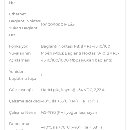
Hızı
Ethernet
Bağlantı Noktası
10/100/1000 Mb/sn
Yukarı Bağlantı
Hızı
Fonksiyon
Bağlantı Noktası 1-8: 8 × RJ-45 10/100
Yuvalarının
Mb/sn (PoE); Bağlantı Noktası 9-10: 2 × RJ-
Açıklaması
45 10/100/1000 Mbps (yukarı bağlantı)
Yeniden
1
başlatma tuşu
Güç kaynağı
Harici güç kaynağı: 54 VDC, 2,22 A
Çalışma sıcaklığı
–10°C ila +55°C (+14°F ila +131°F)
Çalışma Nemi
%5–%95 (RH), yoğunlaşmayan
Depolama
–40°C ila +70°C (–40°F ila +158°F)