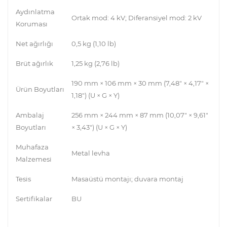
Aydınlatma
Ortak mod: 4 kV; Diferansiyel mod: 2 kV
Koruması
Net ağırlığı
0,5 kg (1,10 lb)
Brüt ağırlık
1,25 kg (2,76 lb)
190 mm × 106 mm × 30 mm (7,48" × 4,17" ×
Ürün Boyutları
1,18") (U × G × Y)
Ambalaj
256 mm × 244 mm × 87 mm (10,07" × 9,61"
Boyutları
× 3,43") (U × G × Y)
Muhafaza
Metal levha
Malzemesi
Tesis
Masaüstü montajı; duvara montaj
Sertifikalar
BU