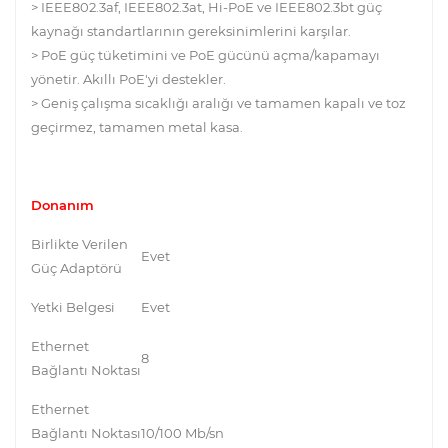
> IEEE802.3af, IEEE802.3at, Hi-PoE ve IEEE802.3bt güç
kaynağı standartlarının gereksinimlerini karşılar.
> PoE güç tüketimini ve PoE gücünü açma/kapamayı
yönetir. Akıllı PoE'yi destekler.
> Geniş çalışma sıcaklığı aralığı ve tamamen kapalı ve toz
geçirmez, tamamen metal kasa.
Donanım
Birlikte Verilen
Evet
Güç Adaptörü
Yetki Belgesi
Evet
Ethernet
8
Bağlantı Noktası
Ethernet
Bağlantı Noktası
10/100 Mb/sn