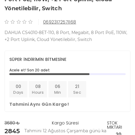
Yönetilebilir, Switch
06923172571168
DAHUA CS4010-8ET-110, 8 Port, Megabit, 8 Port PoE, 110W,
+2 Port Uplink, Cloud Yönetilebilir, Switch
SÜPER İNDİRİMİN BİTMESİNE
Acele et! Son 20 adet
00
08
06
20
Days
Hours
Min
Sec
Tahmini Aynı Gün Kargo!
3680 ₺
Kargo Süresi
STOK
MİKTARI
2845
Tahmini 12 Ağustos Çarşamba günü ka
20