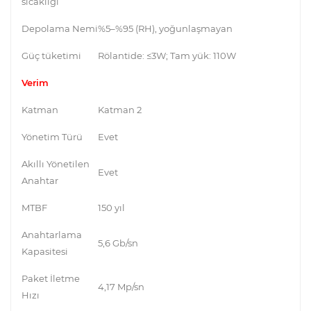
sıcaklığı
Depolama Nemi
%5–%95 (RH), yoğunlaşmayan
Güç tüketimi
Rölantide: ≤3W; Tam yük: 110W
Verim
Katman
Katman 2
Yönetim Türü
Evet
Akıllı Yönetilen
Evet
Anahtar
MTBF
150 yıl
Anahtarlama
5,6 Gb/sn
Kapasitesi
Paket İletme
4,17 Mp/sn
Hızı