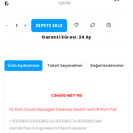
₺
rgoda
-
+
SEPETE EKLE
Garanti Süresi: 24 Ay
Ürün Açıklaması
Taksit Seçenekleri
Değerlendirmeler
CS4010-8ET-110
10-Port Cloud Managed Desktop Switch with 8-Port PoE
> IEEE802.3,IEEE802.3u,IEEE802.3x,IEEE802.3ab
standartlarının gereksinimlerini karşılar